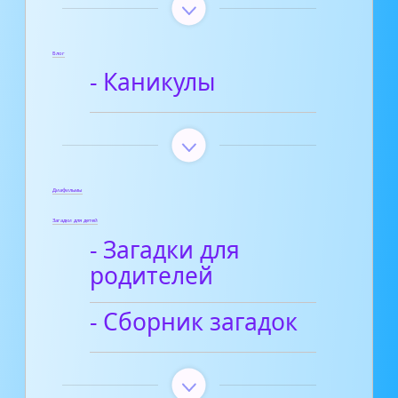
Блог
- Каникулы
Диафильмы
Загадки для детей
- Загадки для
родителей
- Сборник загадок