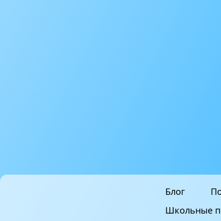
Блог
По
Школьные п