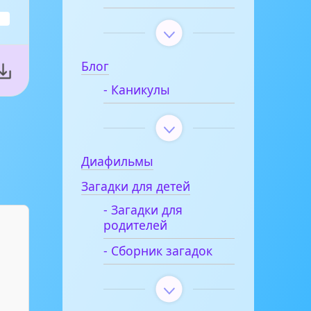
Блог
- Каникулы
Диафильмы
Загадки для детей
- Загадки для
родителей
- Сборник загадок