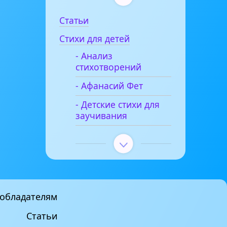
Статьи
Стихи для детей
- Анализ
стихотворений
- Афанасий Фет
- Детские стихи для
заучивания
обладателям
Статьи