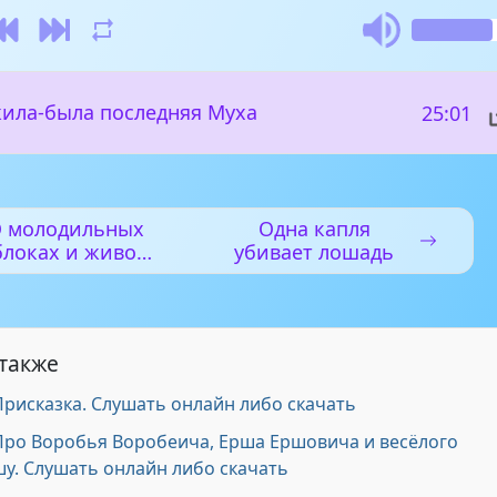
жила-была последняя Муха
25:01
 молодильных
Одна капля
блоках и живой
убивает лошадь
воде
 также
Присказка. Слушать онлайн либо скачать
 Про Воробья Воробеича, Ерша Ершовича и весёлого
шу. Слушать онлайн либо скачать