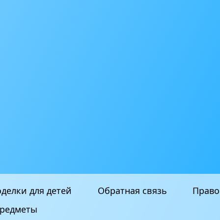
делки для детей
Обратная связь
Право
редметы