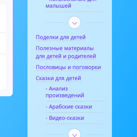
малышей
Поделки для детей
Полезные материалы
для детей и родителей
Пословицы и поговорки
Сказки для детей
- Анализ
произведений
- Арабские сказки
- Видео-сказки