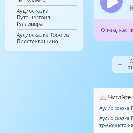
Аудиосказка
Путешествия
Гулливера
О том, как 
Аудиосказка Трое из
Простоквашино
О
я
📖 Читайте
Аудио сказка 
Аудио сказка
трубочиста Я