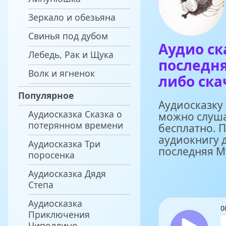
Зеркало и обезьяна
Свинья под дубом
Аудио ск
Лебедь, Рак и Щука
последня
Волк и ягненок
либо ска
Популярное
Аудиосказку
Аудиосказка Сказка о
можно слуша
потерянном времени
бесплатно. 
аудиокнигу д
Аудиосказка Три
последняя М
поросенка
Аудиосказка Дядя
Степа
Аудиосказка
0
Приключения
Чиполлино