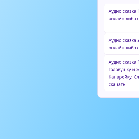
Аудио сказка 
онлайн либо 
Аудио сказка 
онлайн либо 
Аудио сказка
головушку и 
Канарейку. С
скачать