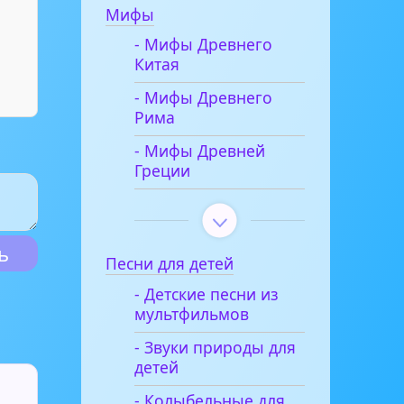
Мифы
- Мифы Древнего
Китая
- Мифы Древнего
Рима
- Мифы Древней
Греции
Песни для детей
- Детские песни из
мультфильмов
- Звуки природы для
детей
- Колыбельные для