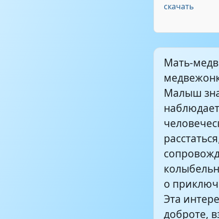
скачать
Мать-медв
медвежонк
Малыш зна
наблюдает 
человечес
расстаться
сопровожд
колыбельн
о приключ
Эта интер
доброте, 