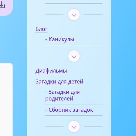
Блог
- Каникулы
Диафильмы
Загадки для детей
- Загадки для
родителей
- Сборник загадок