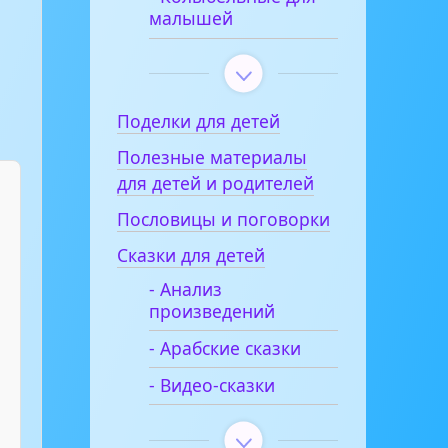
малышей
Поделки для детей
Полезные материалы
для детей и родителей
Пословицы и поговорки
Сказки для детей
- Анализ
произведений
- Арабские сказки
- Видео-сказки