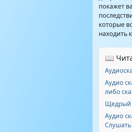
покажет ва
последств
которые вс
находить 
📖 Чит
Аудиоск
Аудио ск
либо ска
Щедрый 
Аудио ск
Слушать