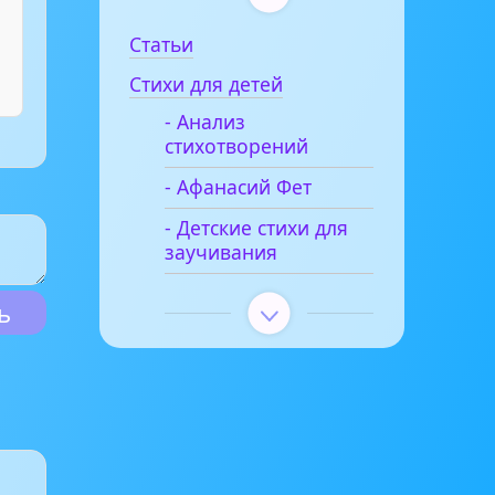
Статьи
Стихи для детей
- Анализ
стихотворений
- Афанасий Фет
- Детские стихи для
заучивания