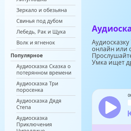
Зеркало и обезьяна
Свинья под дубом
Аудиоск
Лебедь, Рак и Щука
Аудиосказку
Волк и ягненок
онлайн или 
Прослушайте
Популярное
Умка ищет д
Аудиосказка Сказка о
потерянном времени
Аудиосказка Три
поросенка
0
Аудиосказка Дядя
Степа
Аудиосказка
Приключения
Чиполлино