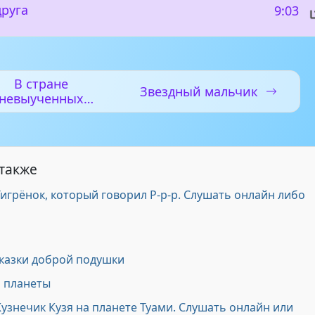
друга
9:03
В стране
Звездный мальчик
невыученных
уроков
 также
Тигрёнок, который говорил Р-р-р. Слушать онлайн либо
Сказки доброй подушки
й планеты
Кузнечик Кузя на планете Туами. Слушать онлайн или