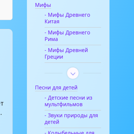
Мифы
- Мифы Древнего
Китая
- Мифы Древнего
Рима
- Мифы Древней
Греции
Песни для детей
- Детские песни из
ет
мультфильмов
.
- Звуки природы для
детей
- Колыбельные для