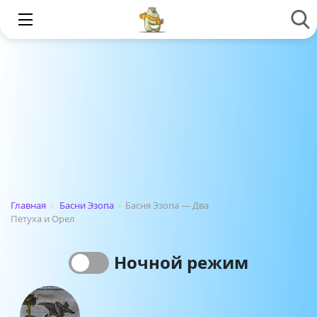
Главная
›
Басни Эзопа
›
Басня Эзопа — Два
Петуха и Орел
Ночной режим