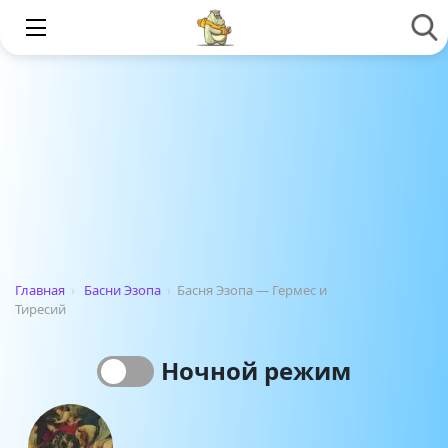
Главная
›
Басни Эзопа
›
Басня Эзопа — Гермес и
Тиресий
Ночной режим