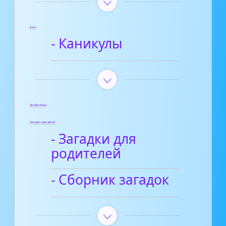
Блог
- Каникулы
Диафильмы
Загадки для детей
- Загадки для
родителей
- Сборник загадок