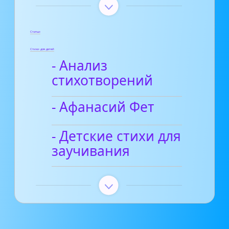
Статьи
Стихи для детей
- Анализ
стихотворений
- Афанасий Фет
- Детские стихи для
заучивания