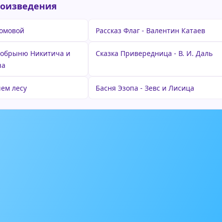
роизведения
домовой
Рассказ Флаг - Валентин Катаев
Добрыню Никитича и
Сказка Привередница - В. И. Даль
ча
ем лесу
Басня Эзопа - Зевс и Лисица