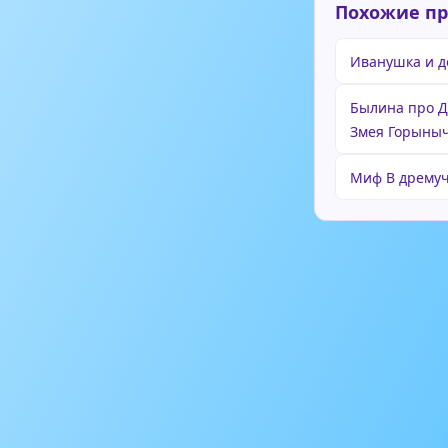
Похожие п
Иванушка и 
Былина про 
Змея Горыны
Миф В дремуч