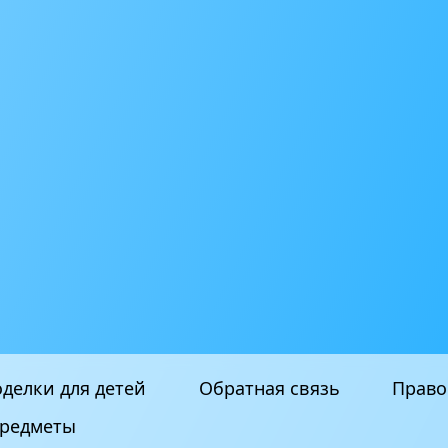
делки для детей
Обратная связь
Право
редметы