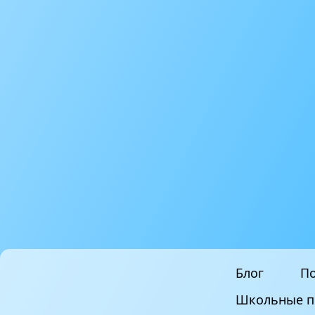
Блог
По
Школьные п