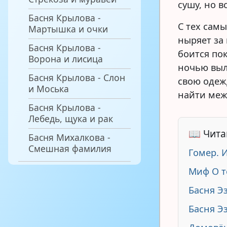
сушу, но в
Басня Крылова -
С тех сам
Мартышка и очки
ныряет за
Басня Крылова -
боится по
Ворона и лисица
ночью выл
Басня Крылова - Слон
свою одеж
и Моська
найти меж
Басня Крылова -
Лебедь, щука и рак
📖 Чита
Басня Михалкова -
Смешная фамилия
Гомер. 
Миф О т
Басня Э
Басня Э