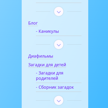
Блог
- Каникулы
Диафильмы
Загадки для детей
- Загадки для
родителей
- Сборник загадок