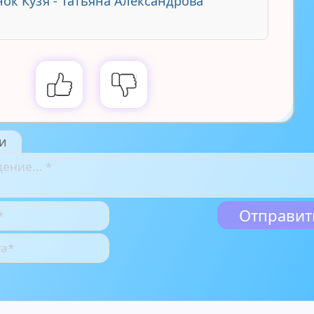
ок Кузя - Татьяна Александрова
и