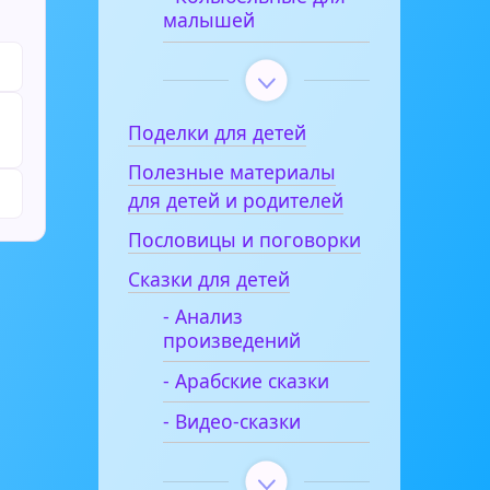
малышей
Поделки для детей
Полезные материалы
для детей и родителей
Пословицы и поговорки
Сказки для детей
- Анализ
произведений
- Арабские сказки
- Видео-сказки