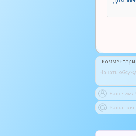
Домовён
Комментари