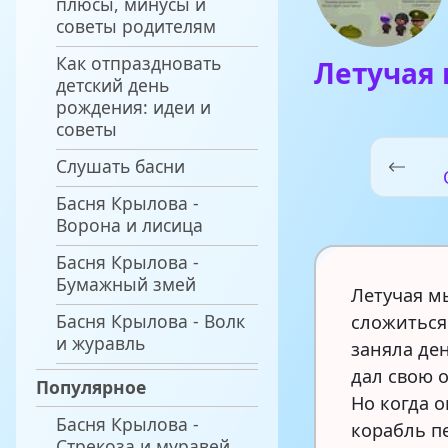
плюсы, минусы и
советы родителям
Как отпраздновать
Летучая
детский день
рождения: идеи и
советы
Слушать басни
Басня Крылова -
Ворона и лисица
Басня Крылова -
Бумажный змей
Летучая м
Басня Крылова - Волк
сложиться
и журавль
заняла де
дал свою о
Популярное
Но когда о
Басня Крылова -
корабль п
Стрекоза и муравей