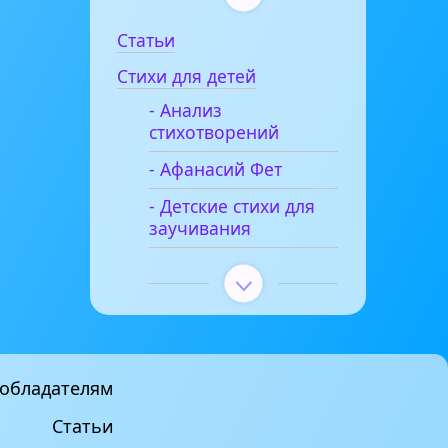
Статьи
Стихи для детей
- Анализ
стихотворений
- Афанасий Фет
- Детские стихи для
заучивания
обладателям
Статьи