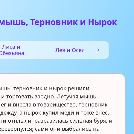
 мышь, Терновник и Нырок
Лиса и
Лев и Осел
Обезьяна
ышь, терновник и нырок решили
 и торговать заодно. Летучая мышь
нег и внесла в товарищество, терновник
дежду, а нырок купил меди и тоже внес.
ни отплыли, разразилась сильная буря, и
еревернулся; сами они выбрались на