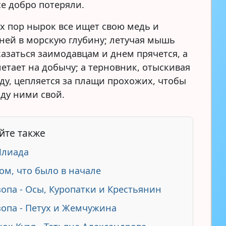
се добро потеряли.
ых пор нырок все ищет свою медь и
 ней в морскую глубину; летучая мышь
казаться заимодавцам и днем прячется, а
етает на добычу; а терновник, отыскивая
ду, цепляется за плащи прохожих, чтобы
ду ними свой.
йте также
Илиада
ом, что было в начале
зопа - Осы, Куропатки и Крестьянин
зопа - Петух и Жемчужина