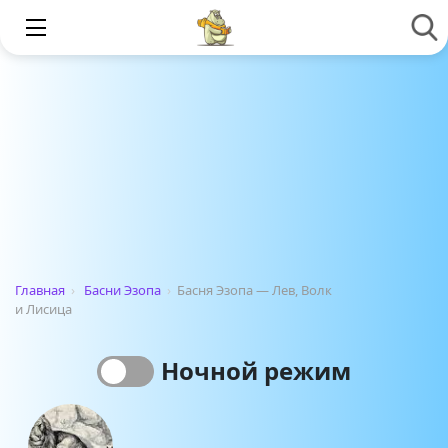
Главная
›
Басни Эзопа
›
Басня Эзопа — Лев, Волк
и Лисица
Ночной режим