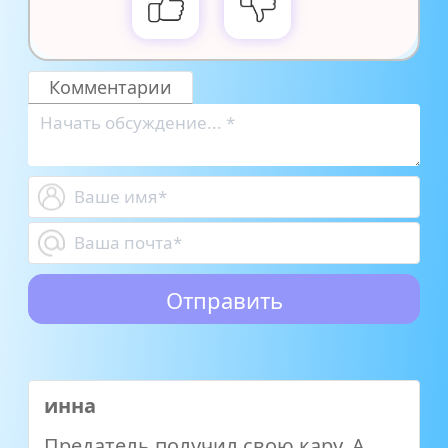
Комментарии
инна
Предатель получил свою кару. А