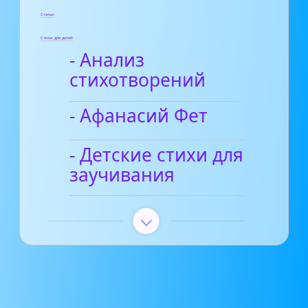
Статьи
Стихи для детей
- Анализ
стихотворений
- Афанасий Фет
- Детские стихи для
заучивания