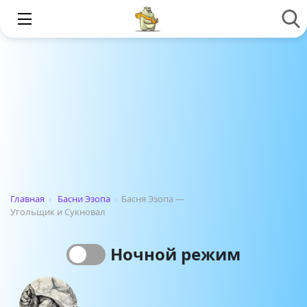
Главная
›
Басни Эзопа
›
Басня Эзопа —
Угольщик и Cукновал
Ночной режим