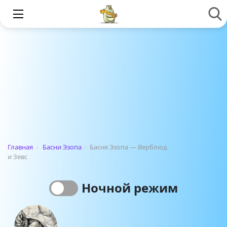
Главная
›
Басни Эзопа
›
Басня Эзопа — Верблюд
и Зевс
Ночной режим