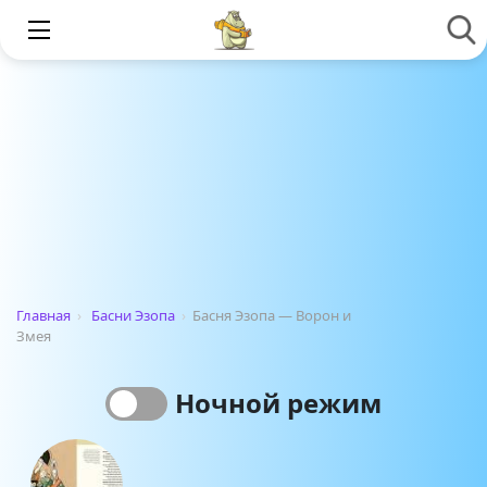
Главная
›
Басни Эзопа
›
Басня Эзопа — Ворон и
Змея
Ночной режим