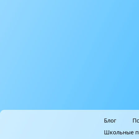
Блог
По
Школьные п