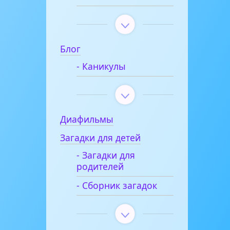
Блог
- Каникулы
Диафильмы
Загадки для детей
- Загадки для
родителей
- Сборник загадок