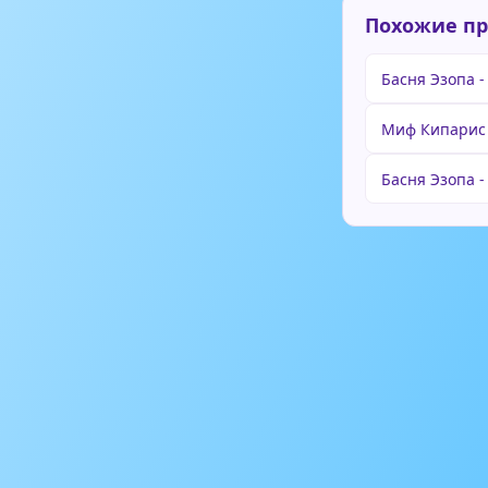
Похожие п
Басня Эзопа -
Миф Кипарис
Басня Эзопа -