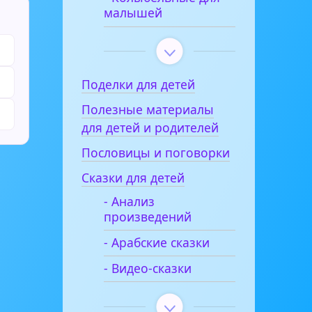
малышей
Поделки для детей
Полезные материалы
для детей и родителей
Пословицы и поговорки
Сказки для детей
- Анализ
произведений
- Арабские сказки
- Видео-сказки