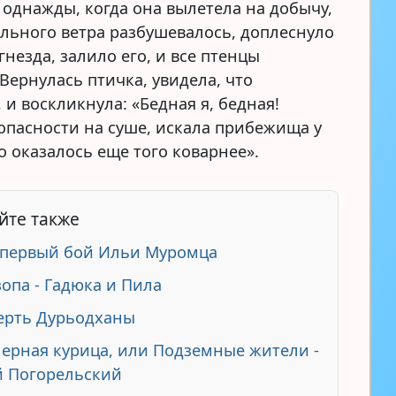
 однажды, когда она вылетела на добычу,
ильного ветра разбушевалось, доплеснуло
гнезда, залило его, и все птенцы
Вернулась птичка, увидела, что
 и воскликнула: «Бедная я, бедная!
 опасности на суше, искала прибежища у
о оказалось еще того коварнее».
йте также
первый бой Ильи Муромца
зопа - Гадюка и Пила
ерть Дурьодханы
Черная курица, или Подземные жители -
 Погорельский