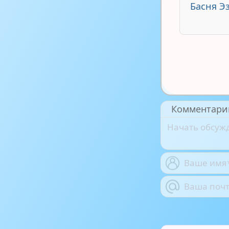
Басня Э
Комментари