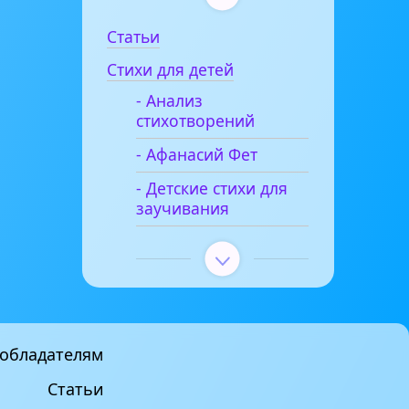
Статьи
Стихи для детей
- Анализ
стихотворений
- Афанасий Фет
- Детские стихи для
заучивания
обладателям
Статьи