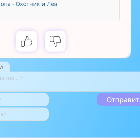
зопа - Охотник и Лев
и