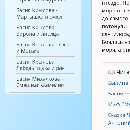
гнездо. Но
Басня Крылова -
море от с
Мартышка и очки
до самого 
потонули. 
Басня Крылова -
Ворона и лисица
случилось,
Боялась я
Басня Крылова - Слон
моря, а он
и Моська
Басня Крылова -
Лебедь, щука и рак
📖 Чита
Басня Михалкова -
Былина 
Смешная фамилия
Басня Э
Миф См
Сказка 
Антоний