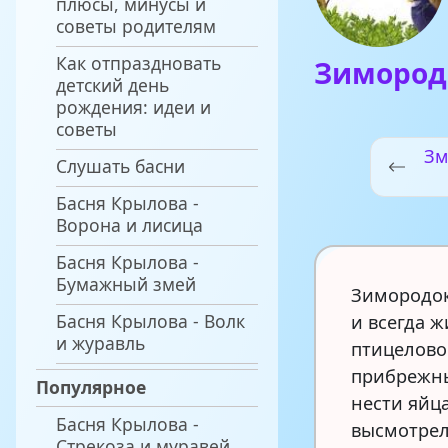
плюсы, минусы и
советы родителям
Как отпраздновать
Зимород
детский день
рождения: идеи и
советы
Зм
Слушать басни
Басня Крылова -
Ворона и лисица
Басня Крылова -
Бумажный змей
Зимородок
Басня Крылова - Волк
и всегда ж
и журавль
птицеловов
прибрежны
Популярное
нести яйца
Басня Крылова -
высмотрел
Стрекоза и муравей