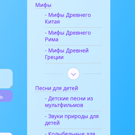
Мифы
- Мифы Древнего
Китая
- Мифы Древнего
Рима
- Мифы Древней
Греции
Песни для детей
- Детские песни из
мультфильмов
- Звуки природы для
детей
- Колыбельные для