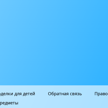
делки для детей
Обратная связь
Право
редметы