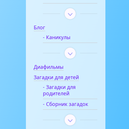
Блог
- Каникулы
Диафильмы
Загадки для детей
- Загадки для
родителей
- Сборник загадок