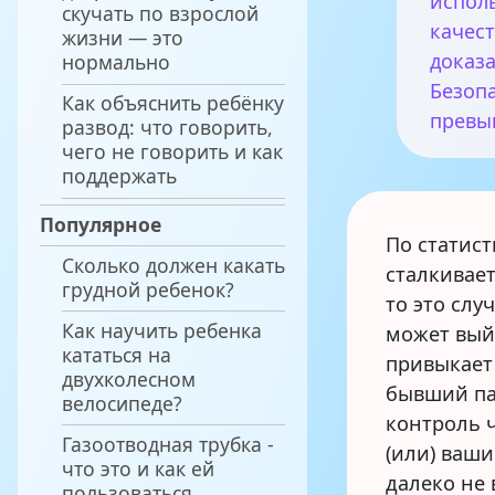
испол
скучать по взрослой
качес
жизни — это
доказа
нормально
Безоп
Как объяснить ребёнку
превы
развод: что говорить,
чего не говорить и как
поддержать
Популярное
По статист
Сколько должен какать
сталкивает
грудной ребенок?
то это слу
Как научить ребенка
может вый
кататься на
привыкает
двухколесном
бывший па
велосипеде?
контроль 
Газоотводная трубка -
(или) ваши
что это и как ей
далеко не 
пользоваться