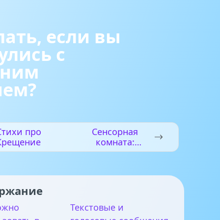
лать, если вы
улись с
ним
ием?
Стихи про
Сенсорная
Крещение
комната:
стимуляция
систем
восприятия у
детей
ржание
ожно
Текстовые и