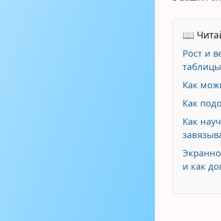
📖 Чита
Рост и 
таблиц
Как мож
Как под
Как нау
завязыв
Экранно
и как до