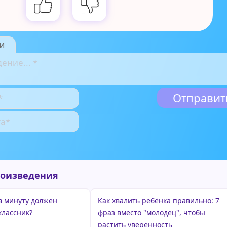
и
роизведения
 в минуту должен
Как хвалить ребёнка правильно: 7
классник?
фраз вместо "молодец", чтобы
растить уверенность