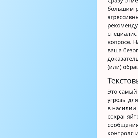
Сразу отме
большим р
агрессивн
рекоменду
специалис
вопросе. Н
ваша безо
доказатель
(или) обр
Текстов
Это самый 
угрозы для
в насилии 
сохраняйт
сообщения
контроля и