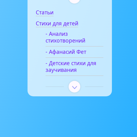
Статьи
Стихи для детей
- Анализ
стихотворений
- Афанасий Фет
- Детские стихи для
заучивания