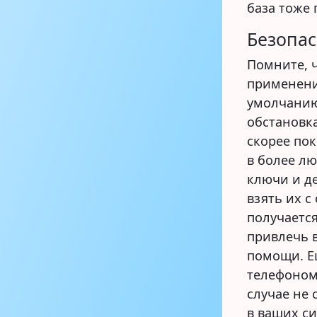
база тоже 
Безопас
Помните, ч
применени
умолчанию
обстановка
скорее пок
в более лю
ключи и де
взять их с
получается
привлечь 
помощи. Е
телефоном
случае не 
в ваших с