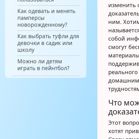
изменить 
Как одевать и менять
доказател
памперсы
ним. Хоти
новорожденному?
называетс
Как выбрать туфли для
собой инф
девочки в садик или
смогут бе
школу
материалы
Можно ли детям
поддержив
играть в пейнтбол?
реального
домашним
трудностям
Что мож
доказат
Этот вопр
хотят прив