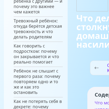
ребёнка с другими — и
почему это важнее
чем кажется
Что де
Тревожный ребёнок:
столкн
откуда берётся детская
тревожность и что
домаш
делать родителям
насил
Как говорить с
подростком: почему
он закрывается и что
реально помогает
Ребёнок не слышит с
первого раза: почему
повторяем одно и то
же и как это
остановить
Соде
Как не потерять себя в
Что м
декрете: почему