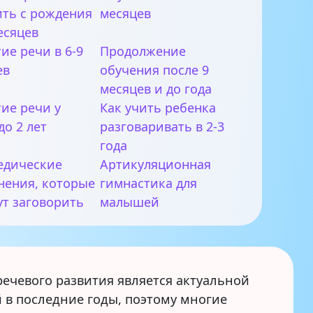
ить с рождения
месяцев
есяцев
ие речи в 6-9
Продолжение
ев
обучения после 9
месяцев и до года
ие речи у
Как учить ребенка
до 2 лет
разговаривать в 2-3
года
едические
Артикуляционная
нения, которые
гимнастика для
ут заговорить
малышей
речевого развития является актуальной
 в последние годы, поэтому многие