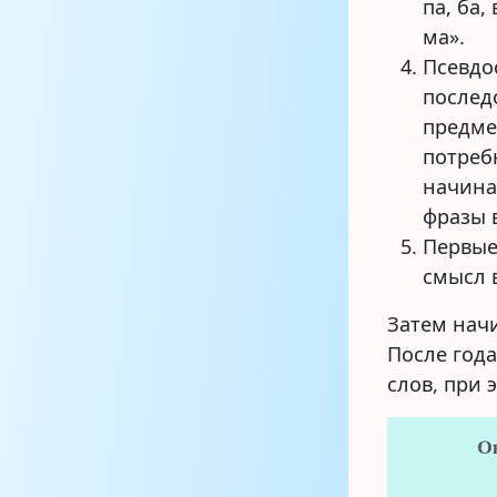
па, ба
ма».
Псевдо
послед
предме
потреб
начина
фразы 
Первые
смысл в
Затем нач
После год
слов, при 