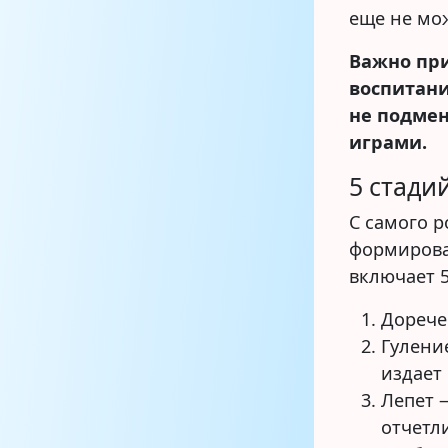
еще не мо
Важно при
воспитани
не подме
играми.
5 стади
С самого 
формирова
включает 5
Дорече
Гулени
издает
Лепет 
отчетл