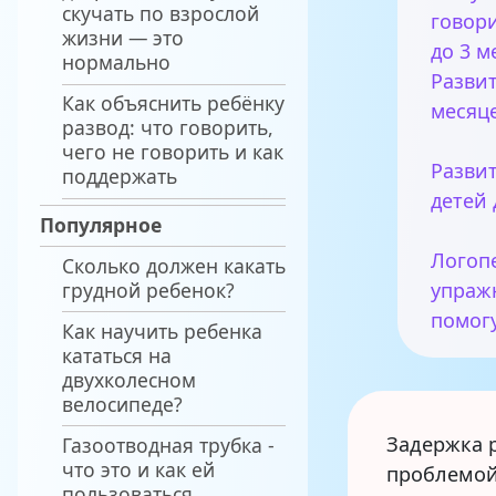
скучать по взрослой
говор
жизни — это
до 3 м
нормально
Развит
Как объяснить ребёнку
месяц
развод: что говорить,
чего не говорить и как
Развит
поддержать
детей 
Популярное
Логоп
Сколько должен какать
грудной ребенок?
упраж
помог
Как научить ребенка
кататься на
двухколесном
велосипеде?
Задержка 
Газоотводная трубка -
что это и как ей
проблемой
пользоваться