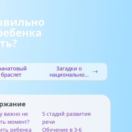
авильно
ребенка
ть?
ранатовый
Загадки о
браслет
национальном
напитке
ржание
у важно не
5 стадий развития
ить момент?
речи
ить ребенка
Обучение в 3-6