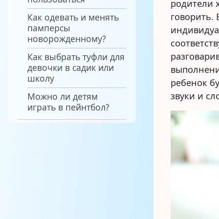
родители х
говорить.
Как одевать и менять
памперсы
индивидуа
новорожденному?
соответст
разговарив
Как выбрать туфли для
девочки в садик или
выполнения
школу
ребенок бу
звуки и сл
Можно ли детям
играть в пейнтбол?