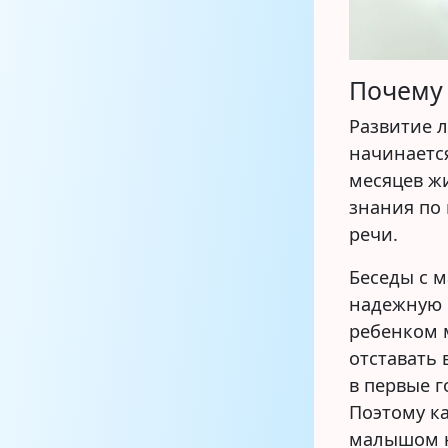
Почему 
Развитие 
начинается
месяцев ж
знания по
речи.
Беседы с 
надежную о
ребенком м
отставать 
в первые г
Поэтому к
малышом н