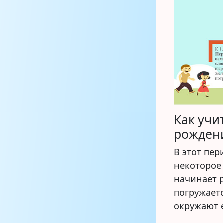
Как учи
рождени
В этот пер
некоторое
начинает 
погружаетс
окружают е