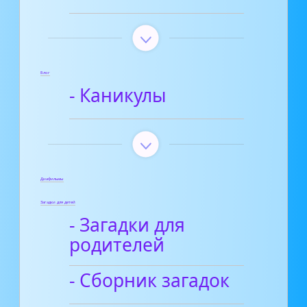
Блог
- Каникулы
Диафильмы
Загадки для детей
- Загадки для
родителей
- Сборник загадок