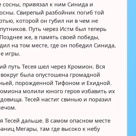
 сосны, привязал к ним Синида и
сосны. Свирепый разбойник погиб той
ртью, которой он губил ни в чем не
путников. Путь через Истм был теперь
Позднее же, в память своей победы,
дил на том месте, где он победил Синида,
е игры.
й путь Тесея шел через Кромион. Вся
 вокруг была опустошена громадной
ньей, порожденной Тифоном и Ехидной.
омиона молили юного героя избавить их
чудовища. Тесей настиг свинью и поразил
мечом.
я Тесей дальше. В самом опасном месте
раниц Мегары, там где высоко к небу