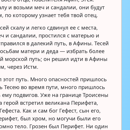
алу и возьми меч и сандалии, они будут
, по которому узнает тебя твой отец.
сей скалу и легко сдвинул ее с места,
еч и сандалии, простился с матерью и
правился в далекий путь, в Афины. Тесей
росьбам матери и деда — избрать более
й морской путь; он решил идти в Афины
м, через Истм.
л этот путь. Много опасностей пришлось
ь Тесею во время пути, много пришлось
 ему подвигов. Уже на границе Троисены
а герой встретил великана Перифета,
Гефеста. Как и сам бог Гефест, сын его,
ерифет, был хром, но могучи были его
ромно тело. Грозен был Перифет. Ни один