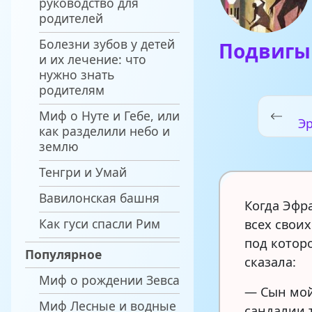
руководство для
родителей
Болезни зубов у детей
Подвигы 
и их лечение: что
нужно знать
родителям
Миф о Нуте и Гебе, или
Э
как разделили небо и
землю
Тенгри и Умай
Вавилонская башня
Когда Эфр
Как гуси спасли Рим
всех своих
под котор
Популярное
сказала:
Миф о рождении Зевса
— Сын мой
Миф Лесные и водные
сандалии т