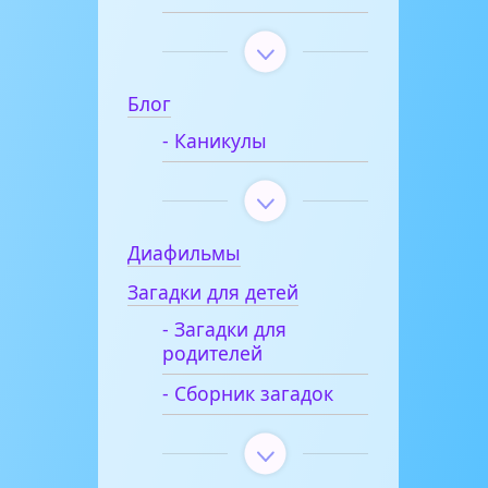
Блог
- Каникулы
Диафильмы
Загадки для детей
- Загадки для
родителей
- Сборник загадок