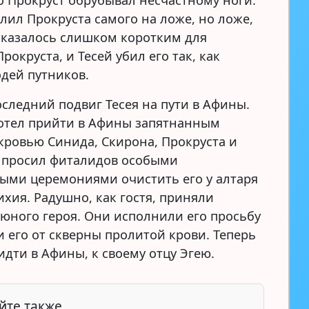
то Прокруст обрубывал несчастному ноги.
алил Прокруста самого на ложе, но ложе,
оказалось слишком коротким для
рокруста, и Тесей убил его так, как
одей путников.
оследний подвиг Тесея на пути в Афины.
хотел прийти в Афины запятнанным
кровью Синида, Скирона, Прокруста и
н просил фиталидов особыми
ыми церемониями очистить его у алтаря
ихия. Радушно, как гостя, приняли
юного героя. Они исполнили его просьбу
и его от скверны пролитой крови. Теперь
идти в Афины, к своему отцу Эгею.
йте также