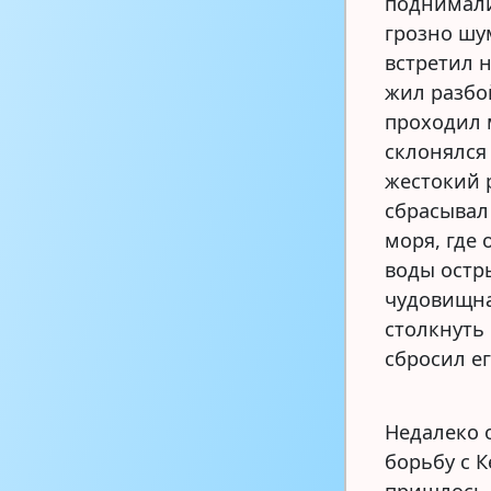
поднимали
грозно шу
встретил 
жил разбо
проходил 
склонялся
жестокий 
сбрасывал
моря, где
воды остр
чудовищна
столкнуть 
сбросил ег
Недалеко 
борьбу с 