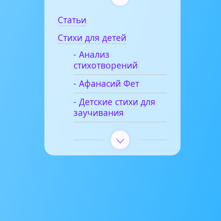
Статьи
Стихи для детей
- Анализ
стихотворений
- Афанасий Фет
- Детские стихи для
заучивания