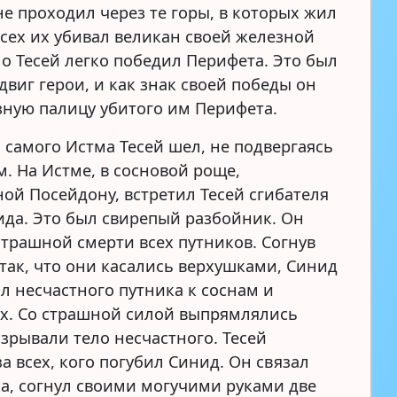
не проходил через те горы, в которых жил
всех их убивал великан своей железной
но Тесей легко победил Перифета. Это был
виг герои, и как знак своей победы он
зную палицу убитого им Перифета.
 самого Истма Тесей шел, не подвергаясь
м. На Истме, в сосновой роще,
ой Посейдону, встретил Тесей сгибателя
ида. Это был свирепый разбойник. Он
страшной смерти всех путников. Согнув
 так, что они касались верхушками, Синид
л несчастного путника к соснам и
их. Со страшной силой выпрямлялись
азрывали тело несчастного. Тесей
а всех, кого погубил Синид. Он связал
а, согнул своими могучими руками две