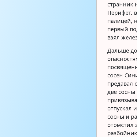
странник 
Перифет, 
палицей, 
первый под
взял желе
Дальше до
опасностя
посвященн
сосен Син
предавал 
две сосны
привязыва
отпускал 
сосны и р
отомстил з
разбойник