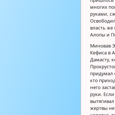
пришлось 
многих по
руками, сж
Освободил
власть же
Алопы и П
Миновав Э
Кефиса в 
Дамасту, 
Прокрусто
придумал 
кто приход
него заста
руки. Есл
вытягивал 
жертвы не