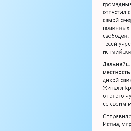
громадные
отпустил 
самой сме
повинных 
свободен. 
Тесей учре
истмийски
Дальнейши
местность
дикой сви
Жители Кр
от этого 
ее своим 
Отправилс
Истма, у г