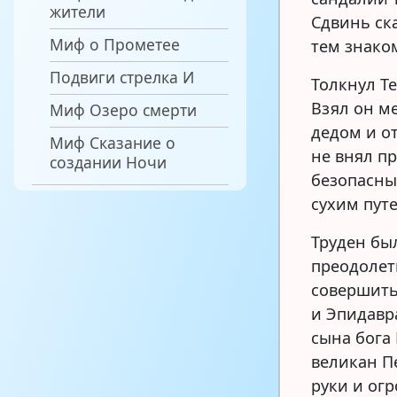
жители
Сдвинь ск
Миф о Прометее
тем знаком
Подвиги стрелка И
Толкнул Те
Взял он м
Миф Озеро смерти
дедом и от
Миф Сказание о
не внял п
создании Ночи
безопасны
сухим путе
Труден бы
преодолет
совершить
и Эпидавр
сына бога 
великан П
руки и ог