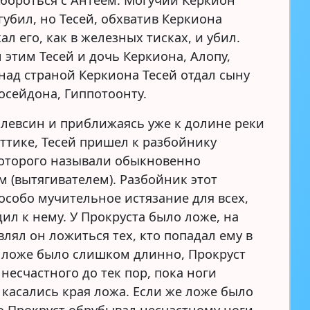
бороться с Антеем. Могучий Керкион
губил, но Тесей, обхватив Керкиона
ал его, как в железных тисках, и убил.
 этим Тесей и дочь Керкиона, Алопу,
 над страной Керкиона Тесей отдал сыну
осейдона, Гиппотоонту.
левсин и приближаясь уже к долине реки
Аттике, Тесей пришел к разбойнику
которого называли обыкновенно
м (вытягивателем). Разбойник этот
особо мучительное истязание для всех,
ил к нему. У Прокруста было ложе, на
влял он ложиться тех, кто попадал ему в
и ложе было слишком длинно, Прокруст
несчастного до тек пор, пока ноги
 касались края ложа. Если же ложе было