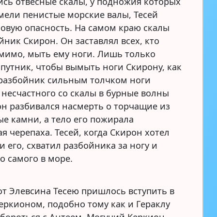
сь отвесные скалы, у подножия которых
мели пенистые морские валы, Тесей
новую опасность. На самом краю скалы
йник Скирон. Он заставлял всех, кто
мимо, мыть ему ноги. Лишь только
 путник, чтобы вымыть ноги Скирону, как
разбойник сильным толчком ноги
 несчастного со скалы в бурные волны
 он разбивался насмерть о торчащие из
ые камни, а тело его пожирала
я черепаха. Тесей, когда Скирон хотел
и его, схватил разбойника за ногу и
о самого в море.
от Элевсина Тесею пришлось вступить в
Керкионом, подобно тому как и Гераклу