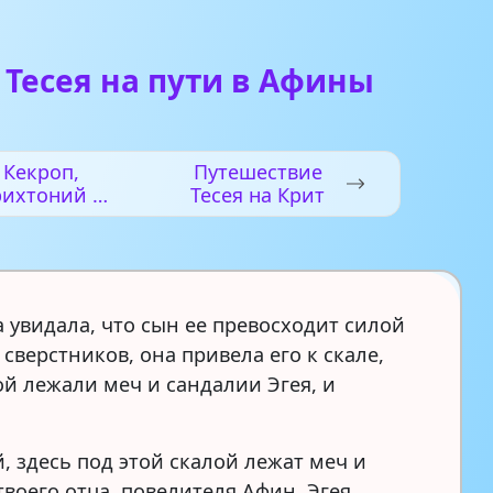
Тесея на пути в Афины
Кекроп,
Путешествие
рихтоний и
Тесея на Крит
Эрехтей
а увидала, что сын ее превосходит силой
 сверстников, она привела его к скале,
ой лежали меч и сандалии Эгея, и
, здесь под этой скалой лежат меч и
воего отца, повелителя Афин, Эгея.