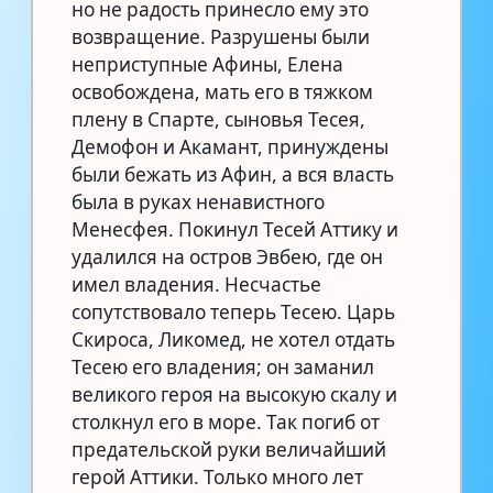
но не радость принесло ему это
возвращение. Разрушены были
неприступные Афины, Елена
освобождена, мать его в тяжком
плену в Спарте, сыновья Тесея,
Демофон и Акамант, принуждены
были бежать из Афин, а вся власть
была в руках ненавистного
Менесфея. Покинул Тесей Аттику и
удалился на остров Эвбею, где он
имел владения. Несчастье
сопутствовало теперь Тесею. Царь
Скироса, Ликомед, не хотел отдать
Тесею его владения; он заманил
великого героя на высокую скалу и
столкнул его в море. Так погиб от
предательской руки величайший
герой Аттики. Только много лет