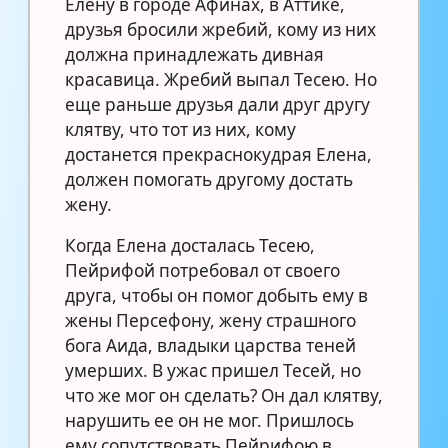
Елену в городе Афинах, в Аттике,
друзья бросили жребий, кому из них
должна принадлежать дивная
красавица. Жребий выпал Тесею. Но
еще раньше друзья дали друг другу
клятву, что тот из них, кому
достанется прекраснокудрая Елена,
должен помогать другому достать
жену.
Когда Елена досталась Тесею,
Пейрифой потребовал от своего
друга, чтобы он помог добыть ему в
жены Персефону, жену страшного
бога Аида, владыки царства теней
умерших. В ужас пришел Тесей, но
что же мог он сделать? Он дал клятву,
нарушить ее он не мог. Пришлось
ему сопутствовать Пейрифою в