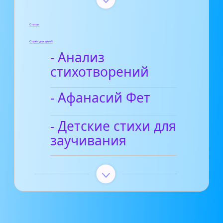
Статьи
Стихи для детей
- Анализ
стихотворений
- Афанасий Фет
- Детские стихи для
заучивания