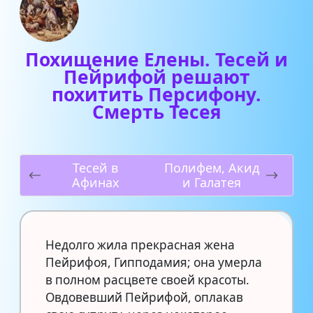
Похищение Елены. Тесей и
Пейрифой решают
похитить Персифону.
Смерть Тесея
Тесей в
Полифем, Акид
Афинах
и Галатея
Недолго жила прекрасная жена
Пейрифоя, Гипподамия; она умерла
в полном расцвете своей красоты.
Овдовевший Пейрифой, оплакав