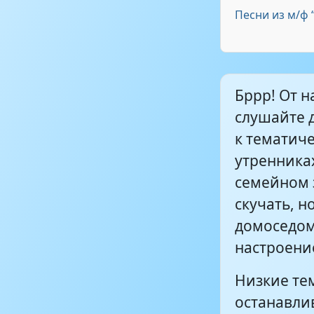
Песни из м/ф 
Кабы не бы
Бррр! От н
Все девочки
слушайте 
к тематич
Морозный д
утренниках
семейном з
Зимы я вов
скучать, н
домоседом
настроени
Снежный ко
Низкие те
останавли
Постучался 