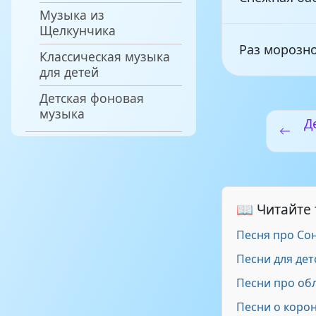
Музыка из
Щелкунчика
Раз морозн
Классическая музыка
для детей
Детская фоновая
Три белых 
музыка
Д
Снег снежо
Зимняя кол
📖 Читайте
Песня про Со
Снеженика
Песни для дет
Песни про об
Песни о коро
В гости к е