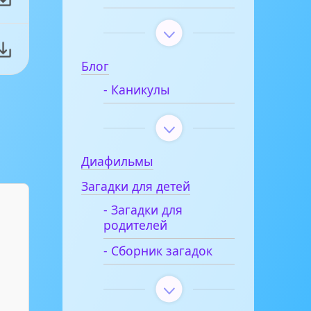
Блог
- Каникулы
Диафильмы
Загадки для детей
- Загадки для
родителей
- Сборник загадок