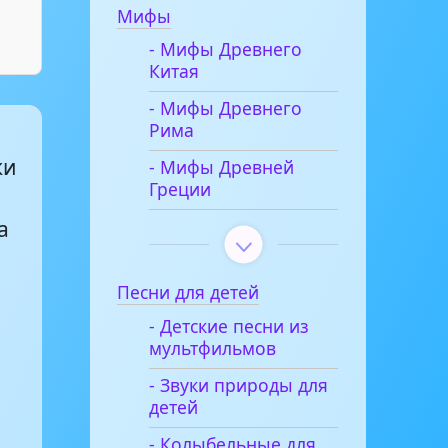
Мифы
- Мифы Древнего
Китая
- Мифы Древнего
Рима
ки
- Мифы Древней
Греции
а
Песни для детей
- Детские песни из
мультфильмов
- Звуки природы для
детей
- Колыбельные для