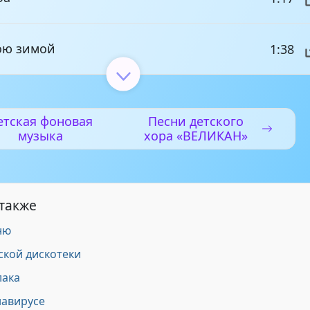
ою зимой
1:38
коня
2:17
етская фоновая
Песни детского
музыка
хора «ВЕЛИКАН»
к
1:31
ыбельная
2:27
 также
ню
2:24
ской дискотеки
лака
навирусе
лочке мы шли
1:41