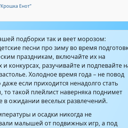
“Крошка Енот”
ло зимы
1:14
ашей подборки так и веет морозом:
 на свете боятся холодов
2:24
детские песни про зиму во время подготов
еским праздникам, включайте их на
енёк
1:50
 и конкурсах, разучивайте и подпевайте н
астолье. Холодное время года – не повод
се не боюсь
1:56
о даже если приходится ненадолго стать
, то такой плейлист наверняка поднимет
е в ожидании веселых развлечений.
т
2:14
мпературы и осадки никогда не
вали малышей от подвижных игр, а под
прямо в дом...
2:58