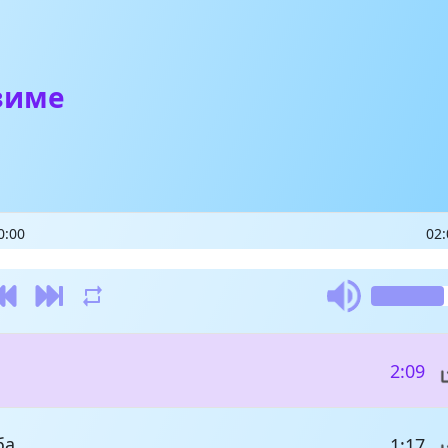
зиме
0:00
02:
2:09
ба
1:17