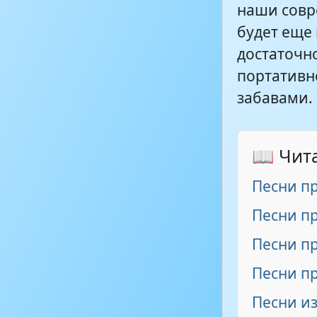
наши совр
будет еще
В царстве Д
достаточно
портативн
забавами.
📖 Чит
Песни п
Песни пр
Песни п
Песни п
Песни и