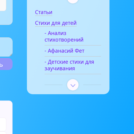
Статьи
Стихи для детей
- Анализ
стихотворений
- Афанасий Фет
- Детские стихи для
заучивания