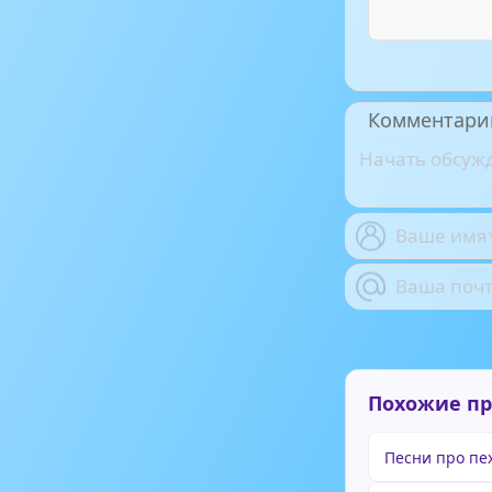
Комментари
Похожие п
Песни про пе