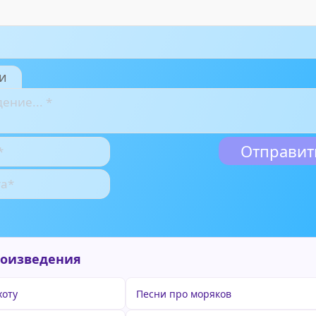
и
роизведения
хоту
Песни про моряков