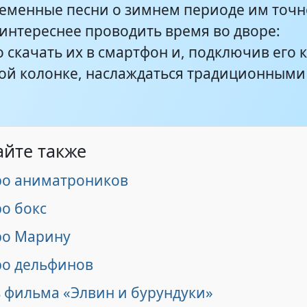
еменные песни о зимнем периоде им точн
 интереснее проводить время во дворе:
еда Мороза
1:01
 скачать их в смартфон и, подключив его 
ой колонке, наслаждаться традиционными
айте также
ро аниматроников
о бокс
ро Марину
ро дельфинов
з фильма «Элвин и бурундуки»