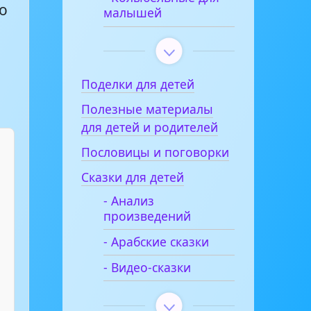
о
малышей
к
Поделки для детей
Полезные материалы
для детей и родителей
Пословицы и поговорки
Сказки для детей
- Анализ
произведений
- Арабские сказки
- Видео-сказки