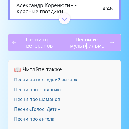
Александр Коренюгин -
4:46
Красные гвоздики
Ольга Зарубина - Три
3:32
гвоздики
Песни про
Песни из
ветеранов
мультфильма
Тишинская Татьяна - Гвоздики
3:43
кошкин дом
Татьяна Сорокина - Пылают
4:32
гвоздики
📖 Читайте также
Песни на последний звонок
Татьяна Буланова - 25 гвоздик
4:24
Песни про экологию
Марина Журавлева - Алые
Песни про шаманов
4:20
гвоздики
Песни «Голос. Дети»
Песни про ангела
Иосиф Кобзон и Виктор Кохно
3:21
- Красная гвоздика