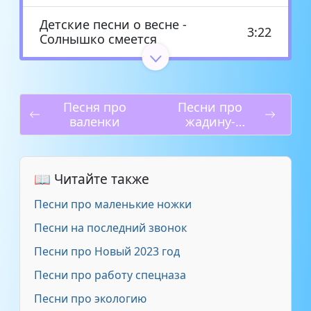
Детские песни о весне -
3:22
Солнышко смеется
Детские песни о весне -
2:05
Перекрашу на весну зиму
Песня про
Песни про
валенки
жадину-
Детская песенка - О весне
3:03
говядину
Детские песни о весне - Весна
2:50
ча-ча-ча
📖 Читайте также
Песни про маленькие ножки
Детские песни о весне - Кап-
2:09
кап-кап, весна стучится
Песни на последний звонок
Песни про Новый 2023 год
Детские песни о весне - К нам
1:41
Песни про работу спецназа
пришла весна
Песни про экологию