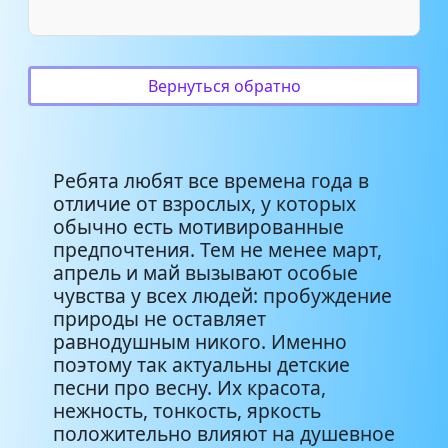
Детские песни о весне - Весна!
2:54
Детские песни о весне - А за
3:50
окном поет весна
Вернуться обратно
Детские песни о весне - А на
2:43
дворе стоит весна
Ребята любят все времена года в
отличие от взрослых, у которых
Детские песни о весне - Весна
2:52
обычно есть мотивированные
предпочтения. Тем не менее март,
Детские песни о весне -
апрель и май вызывают особые
Становится весною тепло
1:16
чувства у всех людей: пробуждение
тепло
природы не оставляет
равнодушным никого. Именно
Детские песни о весне - Мы
поэтому так актуальны детские
зиму провожаем, встречаем
1:44
песни про весну. Их красота,
мы весну
нежность, тонкость, яркость
положительно влияют на душевное
Детские песни о весне -