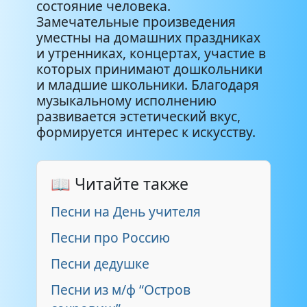
1:55
состояние человека.
Улыбаемся весне
Замечательные произведения
уместны на домашних праздниках
Эль - 9 мая - весна!
3:04
и утренниках, концертах, участие в
которых принимают дошкольники
Песни о весне - Скворцы
и младшие школьники. Благодаря
3:07
прилетели
музыкальному исполнению
развивается эстетический вкус,
формируется интерес к искусству.
📖 Читайте также
Песни на День учителя
Песни про Россию
Песни дедушке
Песни из м/ф “Остров