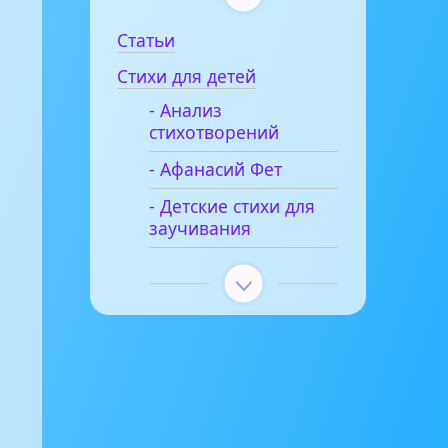
Статьи
Стихи для детей
- Анализ
стихотворений
- Афанасий Фет
- Детские стихи для
заучивания