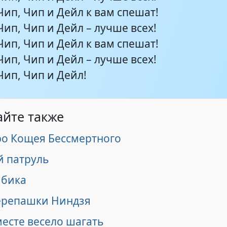
Чип, Чип и Дейл к вам спешат!
Чип, Чип и Дейл – лучше всех!
Чип, Чип и Дейл к вам спешат!
Чип, Чип и Дейл – лучше всех!
Чип, Чип и Дейл!
айте также
ро Кощея Бессмертного
 патруль
ибика
ерепашки Ниндзя
есте весело шагать