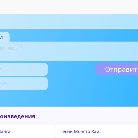
и
роизведения
Чанга
Песни Монстр Хай