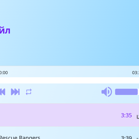
ейл
0:00
03:
3:35
 Rescue Rangers
3:39