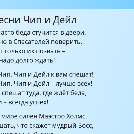
песни Чип и Дейл
сто беда стучится в двери,
но в Спасателей поверить.
 только их позвать –
надо долго ждать!
Чип, Чип и Дейл к вам спешат!
Чип, Чип и Дейл – лучше всех!
 спешат туда, где ждёт беда,
 – всегда успех!
 мире силён Маэстро Холмс.
ать, что скажет мудрый Босс,