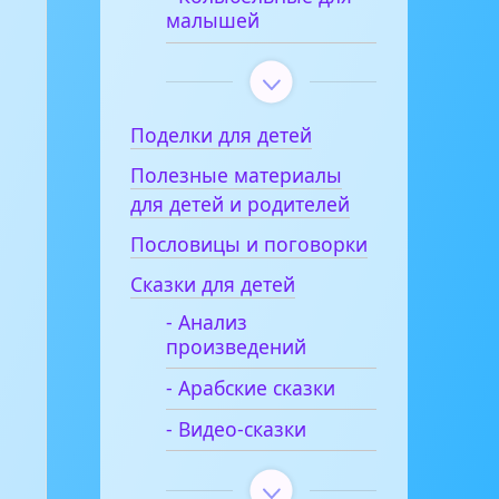
малышей
Поделки для детей
Полезные материалы
для детей и родителей
Пословицы и поговорки
Сказки для детей
- Анализ
произведений
- Арабские сказки
- Видео-сказки