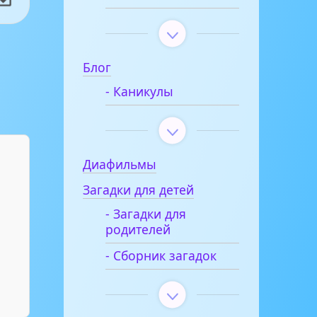
Блог
- Каникулы
Диафильмы
Загадки для детей
- Загадки для
родителей
- Сборник загадок