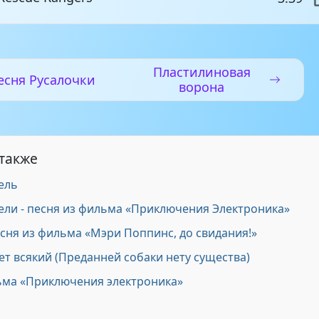
Пластилиновая
есня Русалочки
ворона
 также
ель
ели - песня из фильма «Приключения Электроника»
есня из фильма «Мэри Поппинс, до свидания!»
ет всякий (Преданней собаки нету существа)
ьма «Приключения электроника»