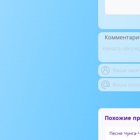
Комментари
Похожие п
Песня Чунга-