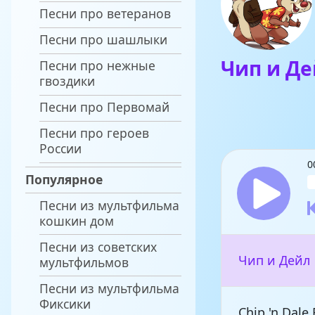
Песни про ветеранов
Песни про шашлыки
Чип и Д
Песни про нежные
гвоздики
Песни про Первомай
Песни про героев
России
0
Популярное
Песни из мультфильма
кошкин дом
Песни из советских
Чип и Дейл
мультфильмов
Песни из мультфильма
Фиксики
Chip 'n Dale