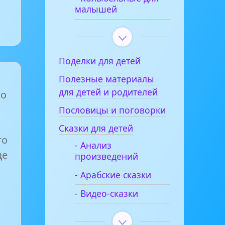
малышей
Поделки для детей
Полезные материалы
для детей и родителей
го
Пословицы и поговорки
Сказки для детей
то
- Анализ
ще
произведений
- Арабские сказки
- Видео-сказки