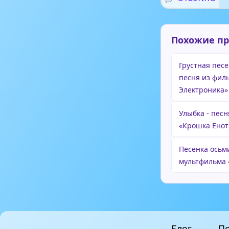
Похожие п
Грустная пес
песня из фил
Электроника»
Улыбка - пес
«Крошка Енот
Песенка осьм
мультфильма
Блог
По