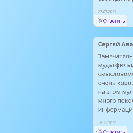
27.07.2020
Ответить
Сергей Ав
Замечатель
мудьтфильм
смысловому
очень хоро
на этом му
много поко
информаци
18.11.2020
Ответить