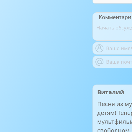
Комментари
Виталий
Песня из м
детям! Теп
мультфильма
свободном 