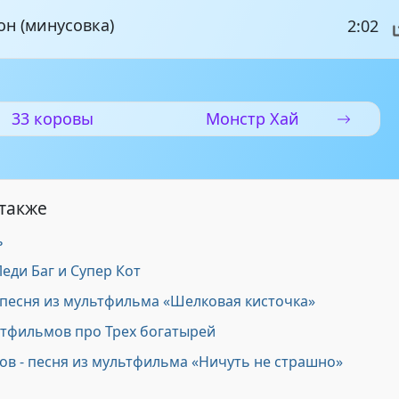
он (минусовка)
2:02
33 коровы
Монстр Хай
 также
ь
Леди Баг и Супер Кот
 песня из мультфильма «Шелковая кисточка»
ьтфильмов про Трех богатырей
ов - песня из мультфильма «Ничуть не страшно»