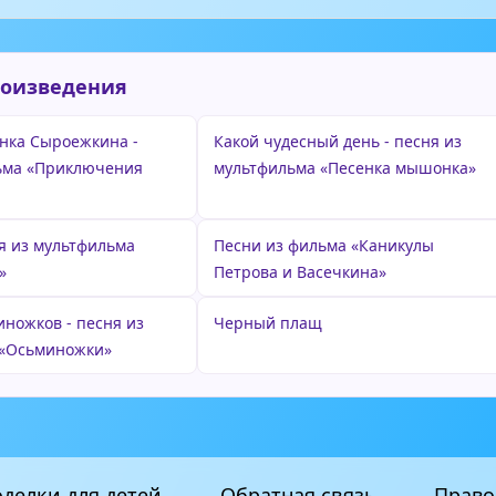
роизведения
енка Сыроежкина -
Какой чудесный день - песня из
ьма «Приключения
мультфильма «Песенка мышонка»
ня из мультфильма
Песни из фильма «Каникулы
»
Петрова и Васечкина»
иножков - песня из
Черный плащ
 «Осьминожки»
делки для детей
Обратная связь
Право