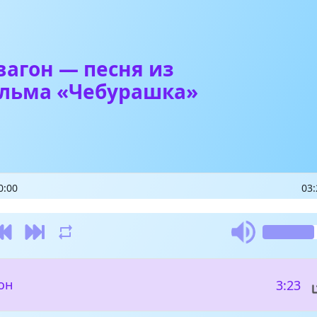
вагон — песня из
льма «Чебурашка»
0:00
03:
он
3:23