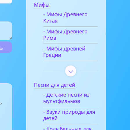
Мифы
- Мифы Древнего
Китая
- Мифы Древнего
Рима
- Мифы Древней
Греции
Песни для детей
- Детские песни из
мультфильмов
ь
- Звуки природы для
детей
- Колыбельные для