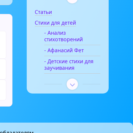
Статьи
Стихи для детей
- Анализ
стихотворений
- Афанасий Фет
- Детские стихи для
заучивания
обладателям