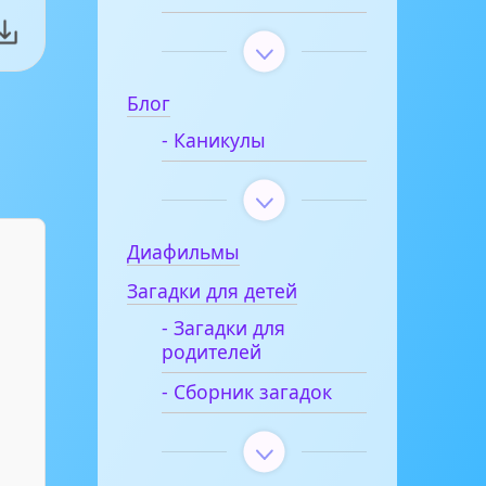
Блог
- Каникулы
Диафильмы
Загадки для детей
- Загадки для
родителей
- Сборник загадок