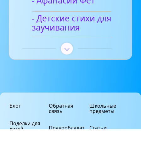
- Афанасий Фет
- Детские стихи для
заучивания
Блог
Обратная
Школьные
связь
предметы
Поделки для
Правообладат
Статьи
детей
елям