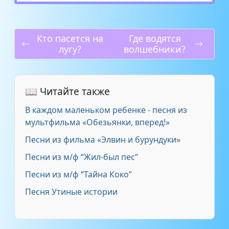
Кто пасется на
Где водятся
лугу?
волшебники?
📖 Читайте также
В каждом маленьком ребенке - песня из
мультфильма «Обезьянки, вперед!»
Песни из фильма «Элвин и бурундуки»
Песни из м/ф “Жил-был пес”
Песни из м/ф “Тайна Коко”
Песня Утиные истории