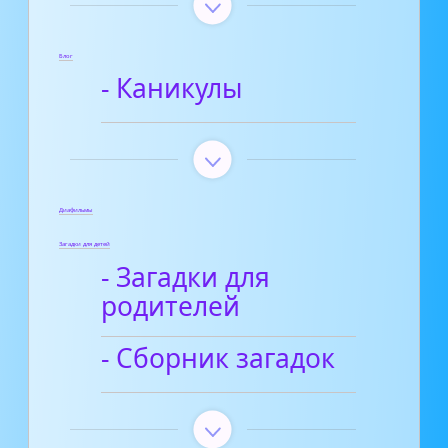
Блог
- Каникулы
Диафильмы
Загадки для детей
- Загадки для
родителей
- Сборник загадок