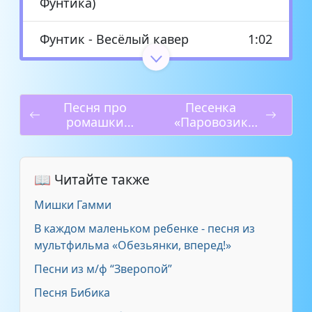
Фунтика)
Фунтик - Весёлый кавер
1:02
Из м/ф про Фунтика —
хорошо бродить по свету
2:25
минус
Песня про
Песенка
ромашки
«Паровозик
детская
Чух-Чух»
Из м/ф Фунтик — Доброта
2:06
Песня из м/ф - Фунтик, ты со
📖 Читайте также
1:26
мной согласен
Мишки Гамми
В каждом маленьком ребенке - песня из
мультфильма «Обезьянки, вперед!»
Песни из м/ф “Зверопой”
Песня Бибика