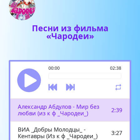
Песни из фильма
«Чародеи»
00:00
02:38
Александр Абдулов - Мир без
2:39
любви (из к ф _Чародеи_)
ВИА _Добры Молодцы_ -
3:27
Кентавры (Из к ф _Чародеи_)