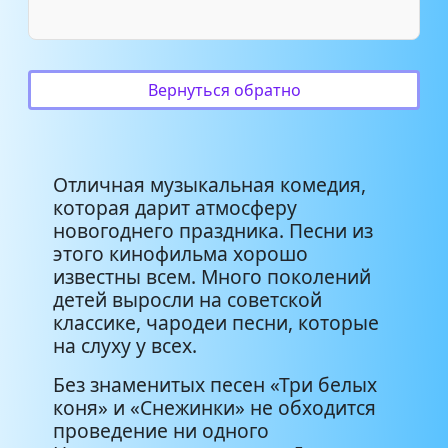
Михаил Светин - Спать пора
2:46
(Из к ф _Чародеи_)
Вернуться обратно
Оля Рождественская & ВИА
Добры Молодцы - Снежинка
2:44
(Из к ф _Чародеи_)
Отличная музыкальная комедия,
которая дарит атмосферу
новогоднего праздника. Песни из
этого кинофильма хорошо
известны всем. Много поколений
детей выросли на советской
классике, чародеи песни, которые
на слуху у всех.
Без знаменитых песен «Три белых
коня» и «Снежинки» не обходится
проведение ни одного