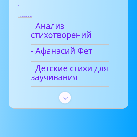
Статьи
Стихи для детей
- Анализ
стихотворений
- Афанасий Фет
- Детские стихи для
заучивания