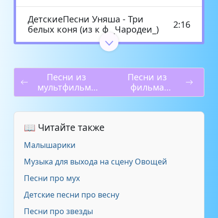
ДетскиеПесни Уняша - Три
2:16
белых коня (из к ф _Чародеи_)
Долина Лариса - Тройка (из к
2:10
ф _Чародеи_)
Песни из
Песни из
мультфильма
фильма
Из к ф _Чародеи_ - Просто
2:16
«Кошмар
«Приключения
прелесть!
перед
электроника»
рождеством»
из к.ф. _Чародеи_ - Не нужен
2:31
📖 Читайте также
Малышарики
Крылатов Евгений - Песенка о
снежинке (из к-ф 'Чародеи',
2:42
Музыка для выхода на сцену Овощей
1982)
Песни про мух
Детские песни про весну
Минус - Снежинка. Из к ф
2:03
_Чародеи_.
Песни про звезды