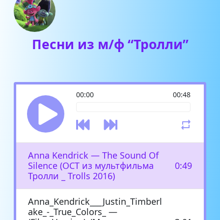
Песни из м/ф “Тролли”
00:00
00:48
Anna Kendrick — The Sound Of
Silence (ОСТ из мультфильма
0:49
Тролли _ Trolls 2016)
Anna_Kendrick___Justin_Timberl
ake_-_True_Colors_ —