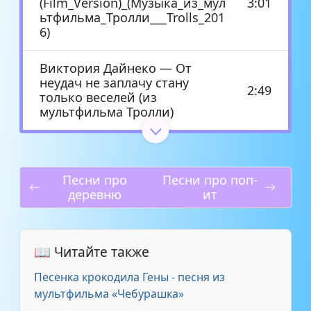
(Film_Version)_(Музыка_из_мул
3:01
ьтфильма_Тролли___Trolls_201
6)
Виктория Дайнеко — От
неудач не заплачу стану
2:49
только веселей (из
мультфильма Тролли)
Дима Билан и Виктория
Дайнеко — Только танец (из
1:16
мультфильма Тролли Trolls)
Песни про
Песни про поп-
(Русский дублированный)
деревню
ит
Из мультика — Тролли
2:24
(Финальная песня)
📖 Читайте также
Песенка крокодила Гены - песня из
Из мультфильма Тролли — Без
2:58
названия
мультфильма «Чебурашка»