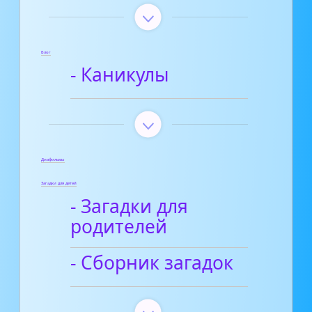
Блог
- Каникулы
Диафильмы
Загадки для детей
- Загадки для
родителей
- Сборник загадок