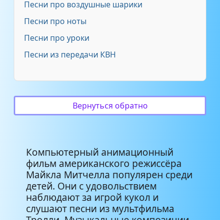
Песни про воздушные шарики
Неизвестен — Из
Песни про ноты
мультфильма ''Тролли'' - ''Trolls
3:55
- из мультфильма ''Тролли'' -
Песни про уроки
''Trolls
Песни из передачи КВН
Песня из Мультфильма
2:40
_Тролли_ — песня розочки
Песня из Мультфильма
Вернуться обратно
1:38
_Тролли_ анг. — Песня Тихони
Хиты 2017 — Justin Timberlake
Компьютерный анимационный
- Can't Stop The Feeling! (из
3:56
мультфильма «Тролли»)
фильм американского режиссёра
Майкла Митчелла популярен среди
детей. Они с удовольствием
наблюдают за игрой кукол и
слушают песни из мультфильма
Тролли. Музыкальные композиции