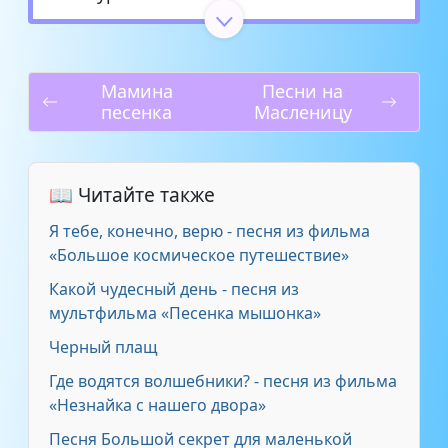
У попа была собака
1:14
Мамина
Песни на
Танец волка на бочке
0:59
песенка
Масленицу
На птицеферме
0:36
📖 Читайте также
Свист волка
0:15
Я тебе, конечно, верю - песня из фильма
ВИА Земляне - Трава у дома
«Большое космическое путешествие»
Какой чудесный день - песня из
Юрий Антонов - Море
2:41
мультфильма «Песенка мышонка»
Черный плащ
ВИА Лейся, песня - Качается
4:01
Вагон
Где водятся волшебники? - песня из фильма
«Незнайка с нашего двора»
Алла Пугачева - Миллион алых
Песня Большой секрет для маленькой
5:52