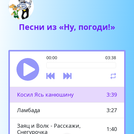
Песни из «Ну, погоди!»
00:00
03:38
Косил Ясь канюшину
3:39
Ламбада
3:27
Заяц и Волк - Расскажи,
1:40
Снегурочка