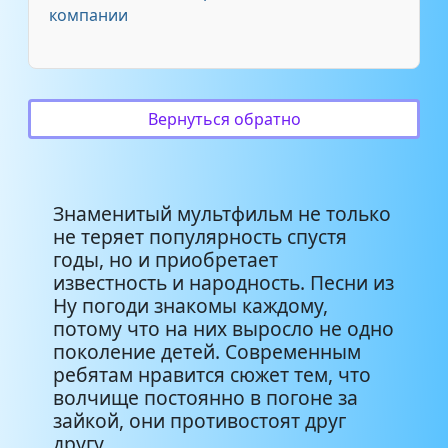
роз
компании
Клара Румянова, Анатолий
1:12
Папанов - Айсберг
Вернуться обратно
Анатолий Папанов Под
1:01
крышей дома твоего
Петр Ильич Чайковский -
1:33
Знаменитый мультфильм не только
Танец маленьких лебедей
не теряет популярность спустя
годы, но и приобретает
Игорь Скляр - Комарово
2:08
известность и народность. Песни из
Ну погоди знакомы каждому,
Хор им. Пятницкого -
потому что на них выросло не одно
4:13
Коробейники
поколение детей. Современным
ребятам нравится сюжет тем, что
волчище постоянно в погоне за
Ансамбль Мелодия - Шаланды,
3:04
зайкой, они противостоят друг
полные кефали
другу.