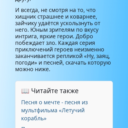
Анатолий Папанов - Светофор
0:38
И всегда, не смотря на то, что
хищник страшнее и коварнее,
Ансамбль Мелодия - Степь да
зайчику удаётся ускользнуть от
3:11
степь
него. Юным зрителям по вкусу
интрига, яркие герои. Добро
побеждает зло. Каждая серия
Борис Тихонов - Весенний
2:06
вальс
приключений героев неизменно
заканчивается репликой «Ну, заяц,
погоди» и песней, скачать которую
можно ниже.
📖 Читайте также
Песня о мечте - песня из
мультфильма «Летучий
корабль»