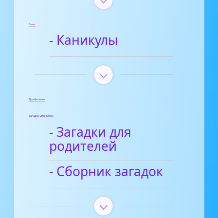
Блог
- Каникулы
Диафильмы
Загадки для детей
- Загадки для
родителей
- Сборник загадок