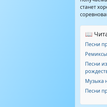
станет хо
соревнова
📖 Чит
Песни п
Ремиксы
Песни и
рождест
Музыка н
Песни п