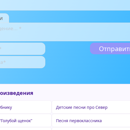
и
роизведения
убнику
Детские песни про Север
“Голубой щенок”
Песня первоклассника