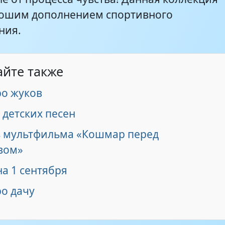
рошим дополнением спортивного
ния.
айте также
ро жуков
 детских песен
з мультфильма «Кошмар перед
вом»
а 1 сентября
ро дачу