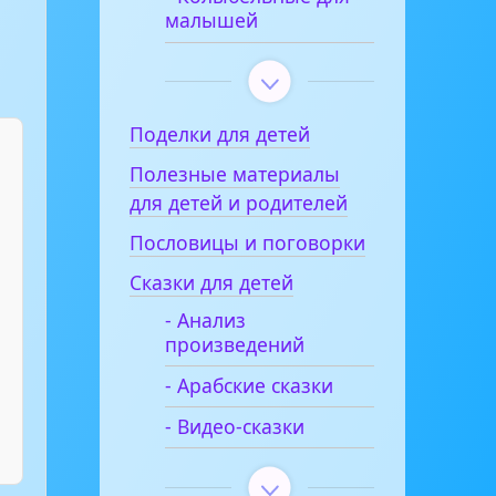
малышей
Поделки для детей
Полезные материалы
для детей и родителей
Пословицы и поговорки
Сказки для детей
- Анализ
произведений
- Арабские сказки
- Видео-сказки