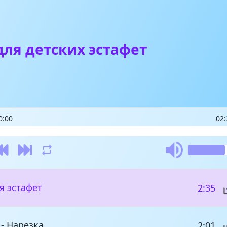
ля детских эстафет
0:00
02:
ля эстафет
2:35
 - Нарезка
2:01