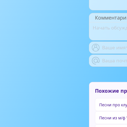
Комментари
Похожие п
Песни про кл
Песни из м/ф 