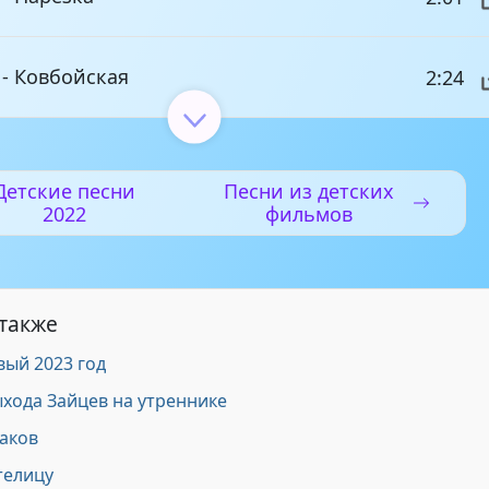
 - Ковбойская
2:24
я эстафет
2:39
Детские песни
Песни из детских
2022
фильмов
детского праздника - Музыка для игр
1:26
стафет
 также
конкурсов - эстафеты шарики
3:17
вый 2023 год
ыхода Зайцев на утреннике
эстафет - Ритмика
3:15
заков
телицу