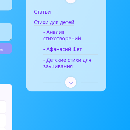
Статьи
Стихи для детей
- Анализ
стихотворений
- Афанасий Фет
- Детские стихи для
заучивания