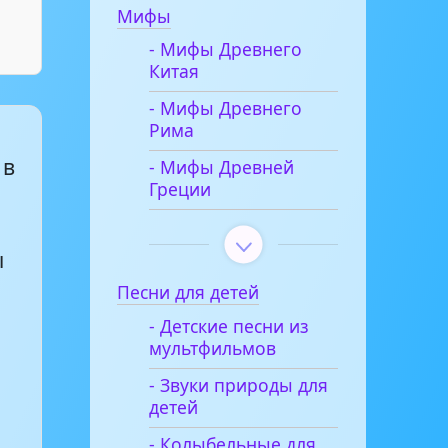
Мифы
- Мифы Древнего
Китая
- Мифы Древнего
Рима
 в
- Мифы Древней
Греции
м
ы
Песни для детей
- Детские песни из
мультфильмов
- Звуки природы для
детей
- Колыбельные для