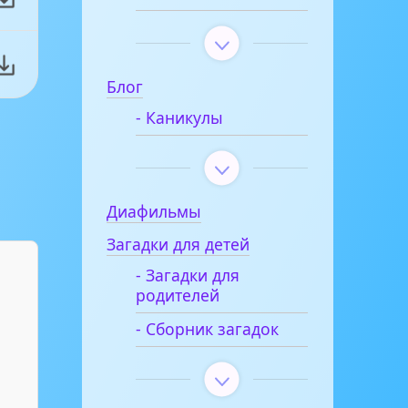
Блог
- Каникулы
Диафильмы
Загадки для детей
- Загадки для
родителей
- Сборник загадок