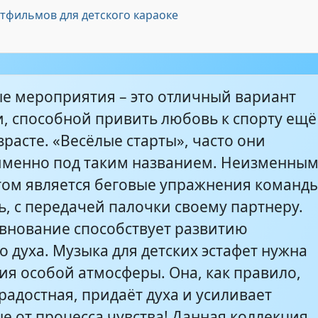
эстафет - фоновая для конкурсов
4:04
ьтфильмов для детского караоке
- Для эстафет ВЕСЕЛАЯ
2:59
е мероприятия – это отличный вариант
- Музыка для эстафет
3:30
и, способной привить любовь к спорту ещё
расте. «Весёлые старты», часто они
именно под таким названием. Неизменны
АДОРНАЯ (Dam - Музыка для эстафет и
3:16
игр
том является беговые упражнения команд
ь, с передачей палочки своему партнеру.
евнование способствует развитию
 духа. Музыка для детских эстафет нужна
ия особой атмосферы. Она, как правило,
радостная, придаёт духа и усиливает
е от процесса чувства! Данная коллекция