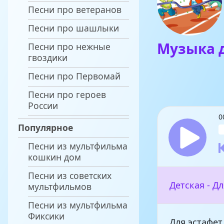
Песни про ветеранов
Песни про шашлыки
Музыка д
Песни про нежные
гвоздики
Песни про Первомай
Песни про героев
России
0
Популярное
Песни из мультфильма
кошкин дом
Песни из советских
Детская - Д
мультфильмов
Песни из мультфильма
Фиксики
Для эстафет