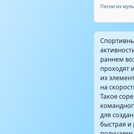
Музыка для 
Песни из мул
Неизвестен 
Спортивны
Неизвестен 
активност
раннем воз
проходят 
ПОДЛОЖКА З
подвижных 
их элемен
на скорост
Такое сор
командного
для создан
быстрая и 
получаемы