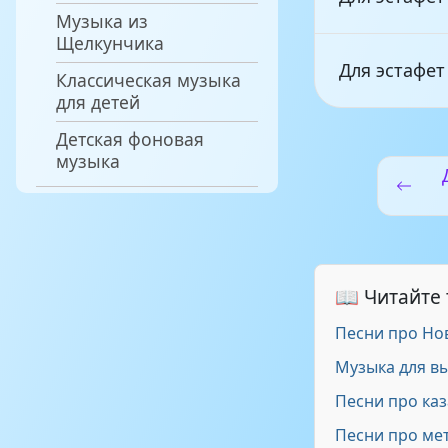
Музыка из
Щелкунчика
Для эстафет
Классическая музыка
для детей
Детская фоновая
Музыка - Дл
музыка
Музыка для 
конкурсов э
📖 Читайте
Музыка для 
Песни про Но
Музыка для в
Музыка для 
Песни про ка
Песни про ме