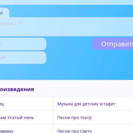
и
роизведения
иц
Музыка для детских эстафет
ьма Усатый нянь
Песни про театр
ививку
Песни про Свету