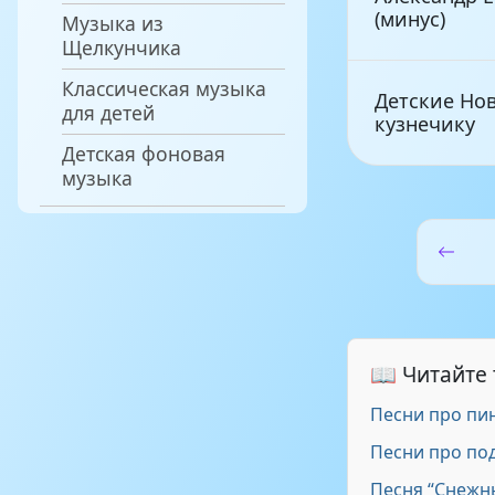
(минус)
Музыка из
Щелкунчика
Классическая музыка
Детские Но
для детей
кузнечику
Детская фоновая
музыка
Диана Дрыги
Ермолов, сл.
Комп. А. Ер
колыбельна
📖 Читайте
Песни про пи
Неизвестен 
_Новогодня
Песни про по
Песня “Снежн