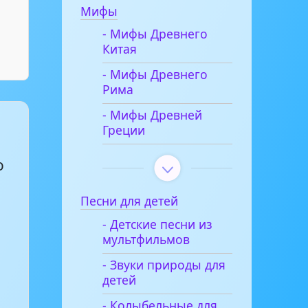
Мифы
- Мифы Древнего
Китая
- Мифы Древнего
Рима
- Мифы Древней
Греции
о
Песни для детей
- Детские песни из
мультфильмов
- Звуки природы для
детей
- Колыбельные для