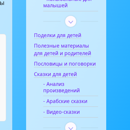
ты
малышей
Поделки для детей
Полезные материалы
для детей и родителей
Пословицы и поговорки
Сказки для детей
- Анализ
произведений
- Арабские сказки
- Видео-сказки