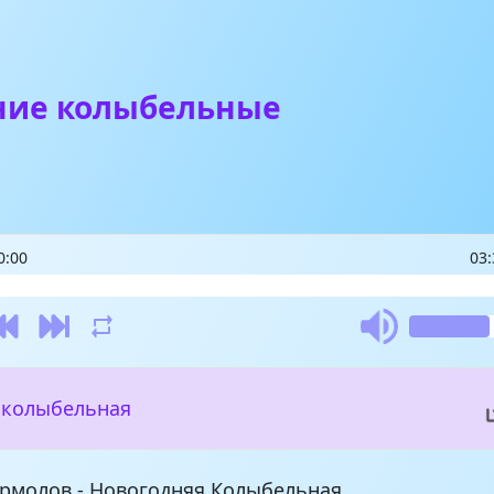
ние колыбельные
0:00
03:
 колыбельная
Ермолов - Новогодняя Колыбельная