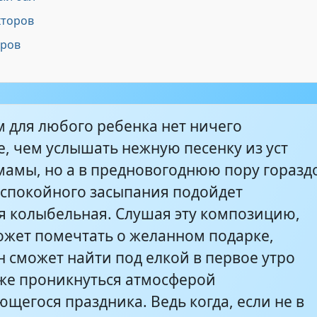
етства - Новогодняя колыбельная (А.
кторов
3:07
 Борисов))
тров
ОС - Новогодняя колыбельная
3:06
м для любого ребенка нет ничего
е, чем услышать нежную песенку из уст
я детской песни Ладушки - Новогодняя
3:10
(муз.- А. Ермолов, сл.- В. Борисов)
амы, но а в предновогоднюю пору горазд
 спокойного засыпания подойдет
я колыбельная. Слушая эту композицию,
 песенки - Зимняя Колыбельная
1:31
жет помечтать о желанном подарке,
н сможет найти под елкой в первое утро
акже проникнуться атмосферой
щегося праздника. Ведь когда, если не в