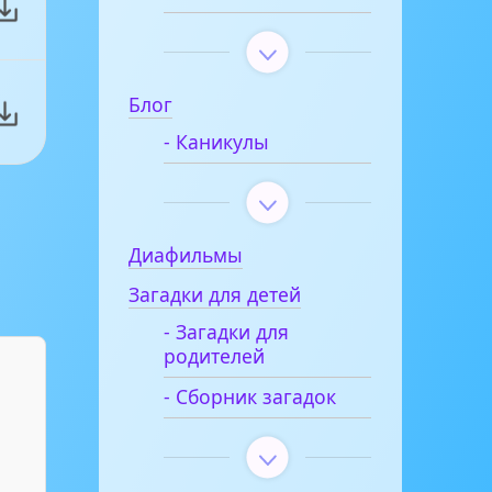
Блог
- Каникулы
Диафильмы
Загадки для детей
- Загадки для
родителей
- Сборник загадок