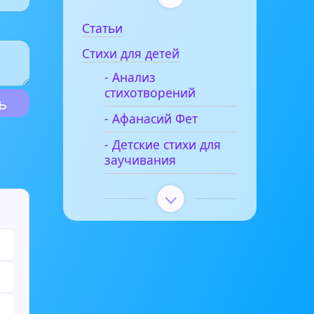
Статьи
Стихи для детей
- Анализ
стихотворений
- Афанасий Фет
- Детские стихи для
заучивания