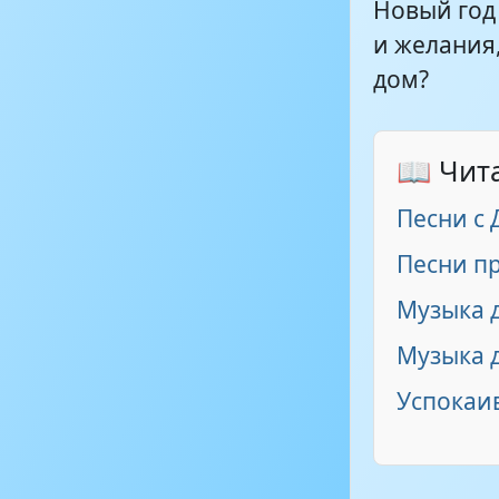
Новый год
и желания
дом?
📖 Чит
Песни с
Песни п
Музыка 
Музыка 
Успокаи