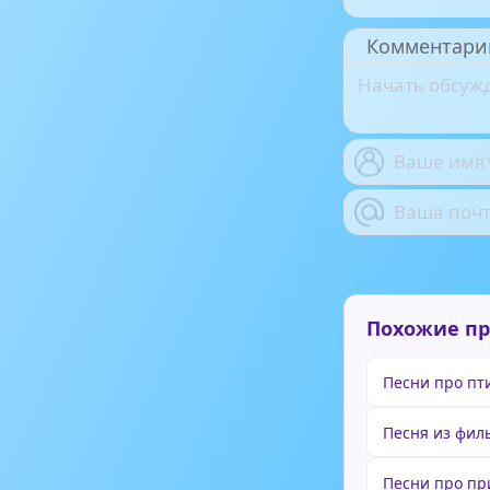
Комментари
Похожие п
Песни про пт
Песня из фил
Песни про пр