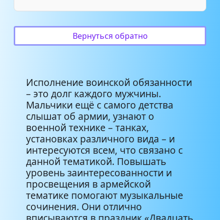
детский ансамбль русской
песни - Если хочешь быть
2:57
Вернуться обратно
военным!
Детские песни - Военная
4:49
зарядка
Исполнение воинской обязанности
– это долг каждого мужчины.
Мальчики ещё с самого детства
детская - СУДЬБА ВОЕННАЯ
1:22
слышат об армии, узнают о
(пограничникам)
военной технике – танках,
установках различного вида – и
Большой детский хор -
интересуются всем, что связано с
Военно-патриотические
4:10
данной тематикой. Повышать
песни
уровень заинтересованности и
просвещения в армейской
Большой детский хор -
тематике помогают музыкальные
Военно-патриотические
4:35
сочинения. Они отлично
песни
вписываются в праздник «Двадцать