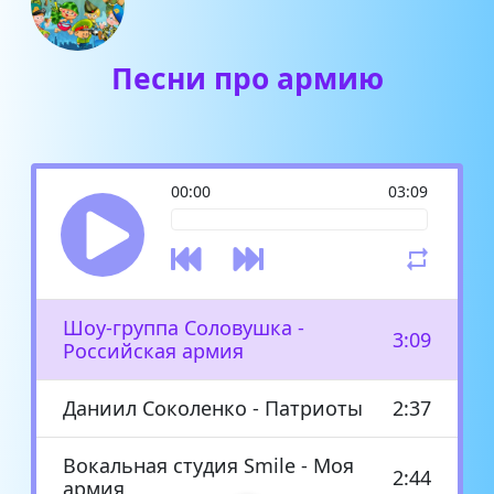
Песни про армию
00:00
03:09
Шоу-группа Соловушка -
3:09
Российская армия
Даниил Соколенко - Патриоты
2:37
Вокальная студия Smile - Моя
2:44
армия