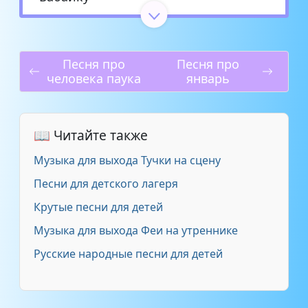
Pops-Pups - Бабайка
2:23
Песня про
Песня про
Джинсовые мальчики -
4:47
человека паука
январь
Бабайка
Синий Трактор - Бабайка
3:52
📖 Читайте также
шоу-группа _Маня & Ваня_ -
Музыка для выхода Тучки на сцену
2:23
Бабайка
Песни для детского лагеря
Крутые песни для детей
Музыка для выхода Феи на утреннике
Русские народные песни для детей