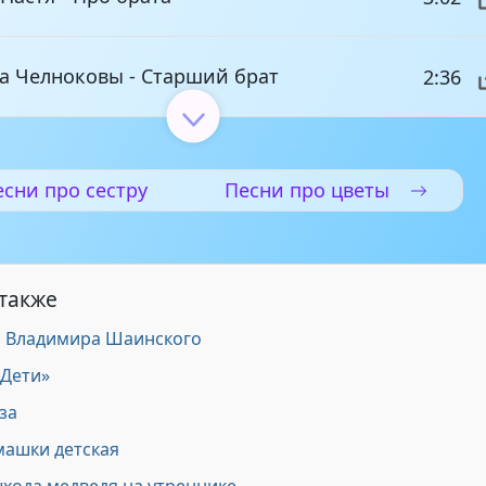
на Челноковы - Старший брат
2:36
 - Младший брат
2:49
есни про сестру
Песни про цветы
а - Колыбельная для братика
3:32
 также
- Братик ты мой родной
3:22
и Владимира Шаинского
 Дети»
2:56
за
машки детская
ни театр песни Альтон - Братишки-