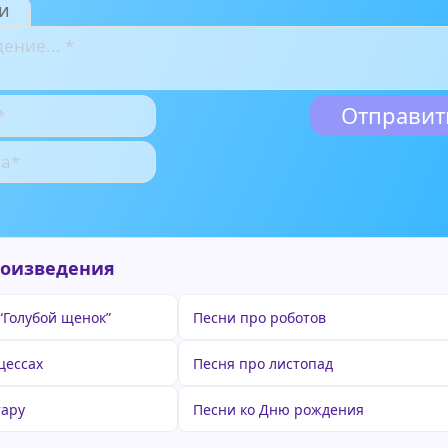
и
роизведения
“Голубой щенок”
Песни про роботов
цессах
Песня про листопад
тару
Песни ко Дню рождения