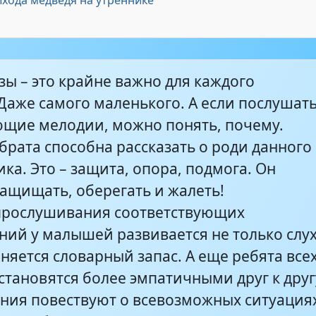
ыхода медведя на утреннике
2:52
зы – это крайне важно для каждого
Даже самого маленького. А если послушат
ющие мелодии, можно понять, почему.
брата способна рассказать о роди данного
ка. Это – защита, опора, подмога. Он
защищать, оберегать и жалеть!
прослушивания соответствующих
ний у малышей развивается не только слух
няется словарный запас. А еще ребята все
становятся более эмпатичными друг к друг
ния повествуют о всевозможных ситуация