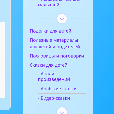
малышей
Поделки для детей
Полезные материалы
для детей и родителей
Пословицы и поговорки
Сказки для детей
- Анализ
произведений
- Арабские сказки
- Видео-сказки