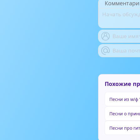
Комментари
Похожие п
Песни из м/ф 
Песни о прин
Песни про ги