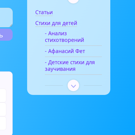
Статьи
Стихи для детей
- Анализ
стихотворений
- Афанасий Фет
- Детские стихи для
заучивания