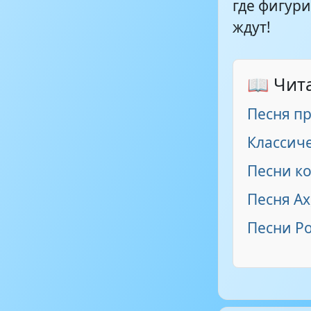
где фигур
ждут!
📖 Чит
Песня пр
Классиче
Песни к
Песня А
Песни Р