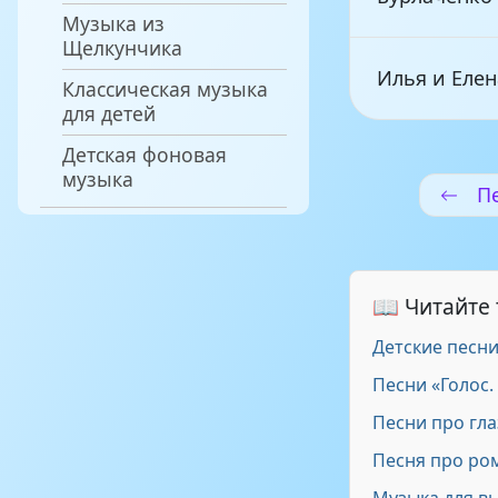
Музыка из
Щелкунчика
Илья и Еле
Классическая музыка
для детей
Детская фоновая
МультиКейс
музыка
П
Вика Зернов
📖 Читайте
София Берг 
Детские песн
Песни «Голос.
Братик
Песни про гла
Песня про ро
Детские пес