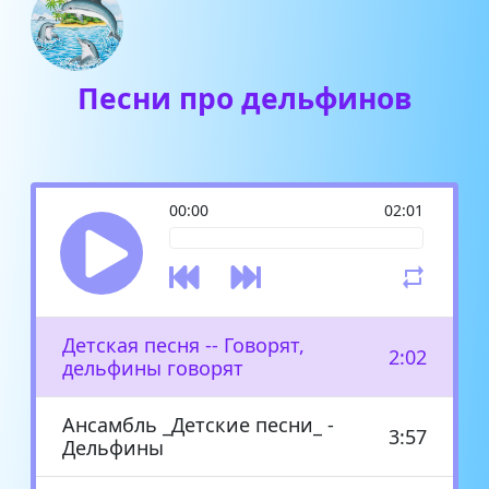
Песни про дельфинов
00:00
02:01
Детская песня -- Говорят,
2:02
дельфины говорят
Ансамбль _Детские песни_ -
3:57
Дельфины