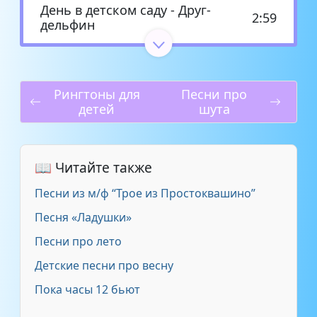
День в детском саду - Друг-
2:59
дельфин
Детская - Песенка про
2:45
дельфинов (минусов
Рингтоны для
Песни про
детей
шута
Детская - Песня про дельфина
2:37
Детская студия _ДЕЛЬФИН_ -
детская студия
3:22
📖 Читайте также
_ДЕЛЬФИН_(МИНУС)
Песни из м/ф “Трое из Простоквашино”
Детская студия _ДЕЛЬФИН_ -
Песня «Ладушки»
2:44
Детская студия _ДЕЛЬФИН_
Песни про лето
Детские песни про весну
Детские песенки - Девочка и
1:40
дельфин
Пока часы 12 бьют