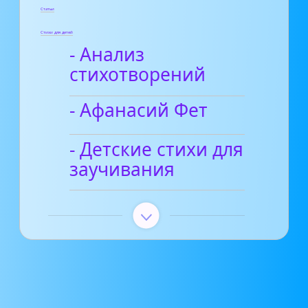
Статьи
Стихи для детей
- Анализ
стихотворений
- Афанасий Фет
- Детские стихи для
заучивания