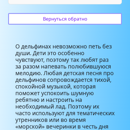
Детские песенки - Дельфины
4:26
Образцовая Детская
Вернуться обратно
Вокальная Студия _Дети КАК -
3:22
_Дельфины_
О дельфинах невозможно петь без
души. Дети это особенно
чувствуют, поэтому так любят раз
за разом напевать полюбившуюся
мелодию. Любая детская песня про
дельфинов сопровождается тихой,
спокойной музыкой, которая
поможет успокоить шумную
ребятню и настроить на
необходимый лад. Поэтому их
часто используют для тематических
утренников или во время
«морской» вечеринки в честь дня