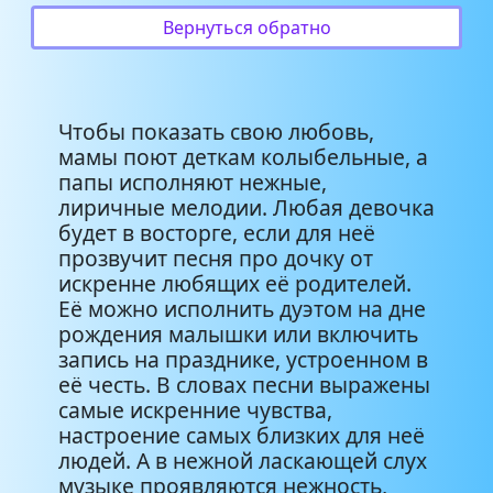
Игорь Николаев - Маленькая
Вернуться обратно
4:24
Дочка
Катя Бужинская - Доченька
2:44
Чтобы показать свою любовь,
мамы поют деткам колыбельные, а
Лилия Шаулухова - Доченька
3:07
папы исполняют нежные,
лиричные мелодии. Любая девочка
будет в восторге, если для неё
прозвучит песня про дочку от
искренне любящих её родителей.
Её можно исполнить дуэтом на дне
рождения малышки или включить
запись на празднике, устроенном в
её честь. В словах песни выражены
самые искренние чувства,
настроение самых близких для неё
людей. А в нежной ласкающей слух
музыке проявляются нежность,