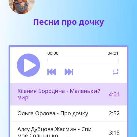
Песни про дочку
00:00
04:01
Ксения Бородина - Маленький
4:01
мир
Ольга Орлова - Про дочку
2:52
Алсу,Дубцова,Жасмин - Спи
3:15
моё Солнышко