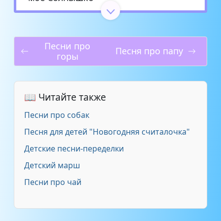
Максим Моисеев и Полина
Королева - Знай что дома твоя
дочка
Песни про
Песня про папу
горы
Песенка про доченьку -
2:54
Песенка про папу и дочку
📖 Читайте также
Николай Трубач - Доченьке
3:39
Песни про собак
Сергей Сердюков - Доченька
3:24
Песня для детей "Новогодняя считалочка"
Детские песни-переделки
Глюкоза - Дочка
3:04
Детский марш
Песни про чай
Сергей Любавин - Дочка
2:42
Ольга Иванова - Доченька
3:59