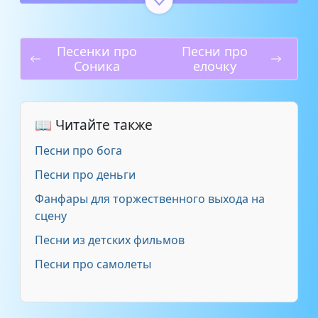
Д. Князев, А. Яранова -
2:13
Дракончик (детские песни)
Песенки про
Песни про
Соника
елочку
Детские песни - Песенка
дракончика - сладкоежки (Из к
0:46
ф _Сладкая сказка_, исполняет
Клара Румянова)
📖 Читайте также
Песни про бога
Дракончик - Кто ты за птица
3:21
Песни про деньги
Клара Румянова - Песня
0:24
Фанфары для торжественного выхода на
Дракончика
сцену
Песни из детских фильмов
Музыка для сна для малышей
от Инь и Янь, Музыка дл -
2:22
Песни про самолеты
Дракончик
Сказочник - Зелёненький
1:02