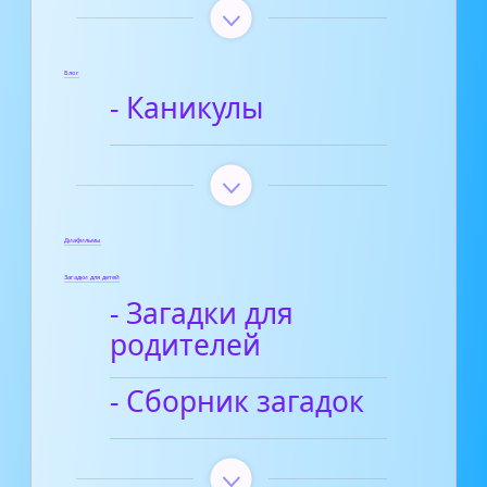
Блог
- Каникулы
Диафильмы
Загадки для детей
- Загадки для
родителей
- Сборник загадок