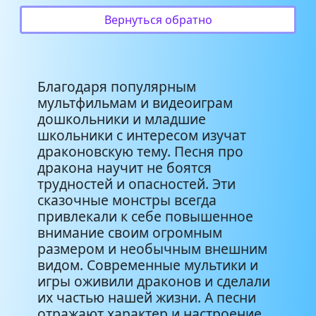
дракончик
Вернуться обратно
Ярослав Рязанец -
Серебряный дракончик (текст
3:31
Доброславы Качаевой)
Благодаря популярным
мультфильмам и видеоиграм
дошкольники и младшие
школьники с интересом изучат
драконовскую тему. Песня про
дракона научит не боятся
трудностей и опасностей. Эти
сказочные монстры всегда
привлекали к себе повышенное
внимание своим огромным
размером и необычным внешним
видом. Современные мультики и
игры оживили драконов и сделали
их частью нашей жизни. А песни
отражают характер и настроение