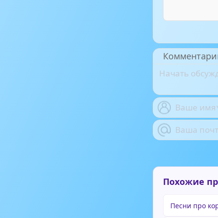
Комментари
Похожие п
Песни про ко