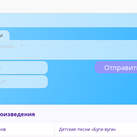
и
роизведения
ров
Детские песни «Буги-вуги»