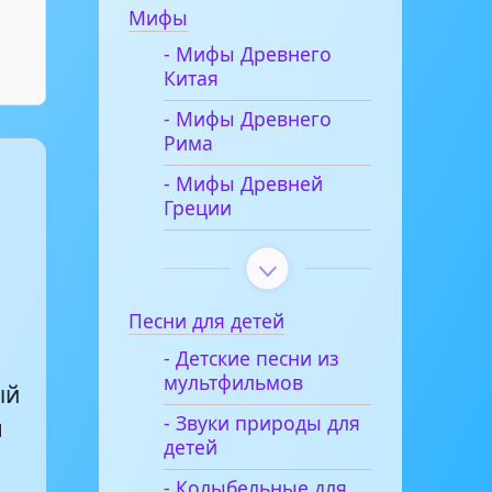
Мифы
- Мифы Древнего
Китая
- Мифы Древнего
Рима
- Мифы Древней
Греции
Песни для детей
- Детские песни из
мультфильмов
ый
- Звуки природы для
я
детей
- Колыбельные для