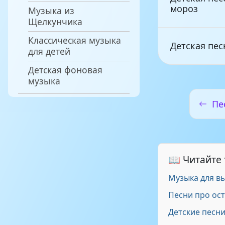
мороз
Музыка из
Щелкунчика
Классическая музыка
Детская пес
для детей
Детская фоновая
музыка
Детские Пес
Пе
Детские пес
просим Гом
📖 Читайте
детские пес
Музыка для в
нам
Песни про ос
Детские песн
Детские Пес