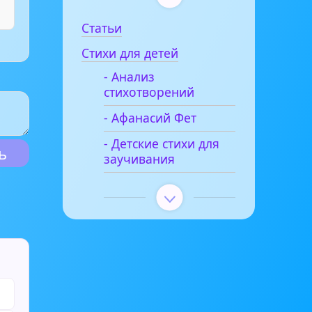
Статьи
Стихи для детей
- Анализ
стихотворений
- Афанасий Фет
- Детские стихи для
заучивания