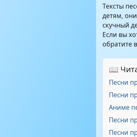
Тексты пес
детям, он
скучный д
Если вы хо
обратите 
📖 Чит
Песни п
Песни п
Аниме п
Песни п
Песни п