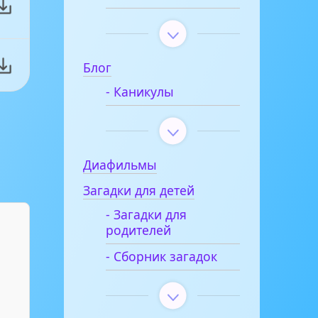
Блог
- Каникулы
Диафильмы
Загадки для детей
- Загадки для
родителей
- Сборник загадок