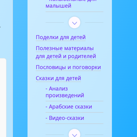
малышей
.
о
Поделки для детей
Полезные материалы
для детей и родителей
Пословицы и поговорки
Сказки для детей
- Анализ
произведений
- Арабские сказки
- Видео-сказки