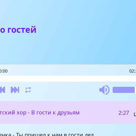
о гостей
0:00
02:
ский хор - В гости к друзьям
2:27
енка - Ты пришел к нам в гости дед