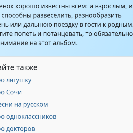
енок хорошо известны всем: и взрослым, и
и способны развеселить, разнообразить
ень или дальнюю поездку в гости к родным
тите попеть и потанцевать, то обязательн
внимание на этот альбом.
айте также
ро лягушку
ро Сочи
есни на русском
ро одноклассников
ро докторов