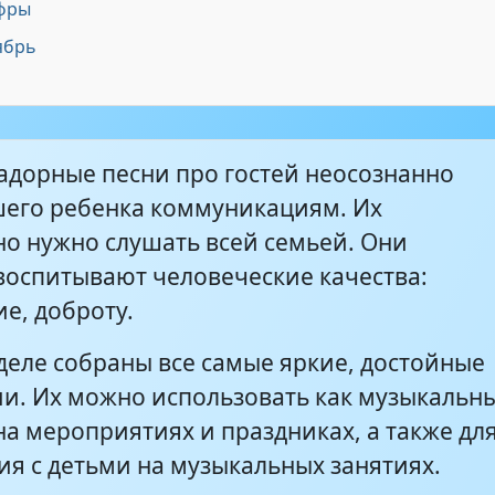
ифры
ябрь
- Пасха в гости к нам пришла (- минус -)
2:10
 - праздник светлый , яркий, в гости к
3:22
задорные песни про гостей неосознанно
шего ребенка коммуникациям. Их
но нужно слушать всей семьей. Они
тов - Детские песни (часть 2) - 15 - В
2:10
бы-Яги
воспитывают человеческие качества:
е, доброту.
зделе собраны все самые яркие, достойные
и. Их можно использовать как музыкальн
на мероприятиях и праздниках, а также дл
ия с детьми на музыкальных занятиях.