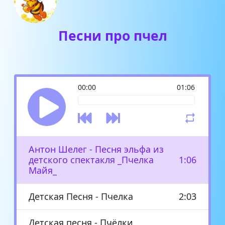
Песни про пчел
00:00
01:06
Антон Шелег - Песня эльфа из
детского спектакля _Пчелка
1:06
Майя_
Детская Песня - Пчелка
2:03
Детская песня - Пчёлки