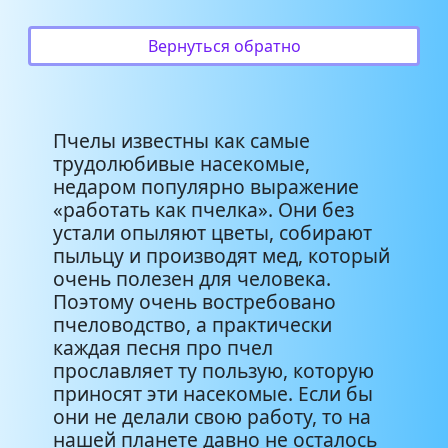
иянова.
Вернуться обратно
Новые детские песни - Пчёлка
0:07
жу-жу-жу
Пчелы известны как самые
трудолюбивые насекомые,
недаром популярно выражение
«работать как пчелка». Они без
устали опыляют цветы, собирают
пыльцу и производят мед, который
очень полезен для человека.
Поэтому очень востребовано
пчеловодство, а практически
каждая песня про пчел
прославляет ту пользую, которую
приносят эти насекомые. Если бы
они не делали свою работу, то на
нашей планете давно не осталось