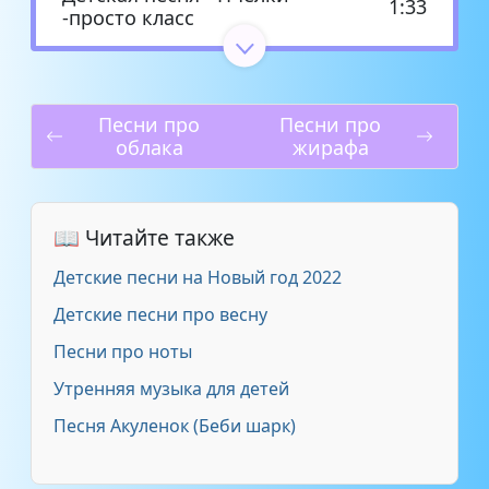
1:33
-просто класс
Детские песни - Веселая
2:31
песенка Пчёлки
Песни про
Песни про
облака
жирафа
Детские песни - Пчёлки
2:31
Детские псалмы - Пчелка
1:59
📖 Читайте также
Детские современные -
Детские песни на Новый год 2022
2:03
Пчёлка
Детские песни про весну
Любовь Волкова - Пчелка-
Песни про ноты
3:07
детская песенка
Утренняя музыка для детей
Песня Акуленок (Беби шарк)
Наталья Иванова. - Детская
песенка ''Пчёлка''
3:12
муз.Н.Ивановой,аранж.М.Купр