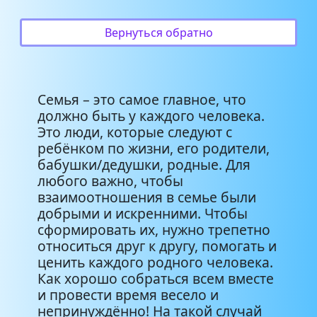
Детские песни про семью -
Вернуться обратно
2:33
Все на свете хорошо
Детские песни-о семье - Да
3:14
здравствует,семья!
Семья – это самое главное, что
должно быть у каждого человека.
Детские песни-о семье -
Это люди, которые следуют с
3:01
Семья-радость моя
ребёнком по жизни, его родители,
бабушки/дедушки, родные. Для
любого важно, чтобы
взаимоотношения в семье были
добрыми и искренними. Чтобы
сформировать их, нужно трепетно
относиться друг к другу, помогать и
ценить каждого родного человека.
Как хорошо собраться всем вместе
и провести время весело и
непринуждённо! На такой случай