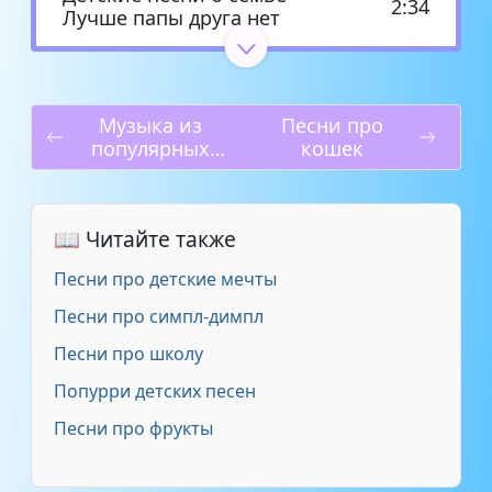
2:34
Лучше папы друга нет
Детские песни о семье -
2:42
Мамочка моя
Музыка из
Песни про
популярных
кошек
Детские песни о семье - Папа
2:11
мультфильмов
может
Детские песни о семье -
📖 Читайте также
5:07
Прадедушка
Песни про детские мечты
Детские песни о семье -
Песни про симпл-димпл
3:57
Прекрасная песня о семье
Песни про школу
Попурри детских песен
Детские песни о семье - Пусть
3:01
всегда будет солнце
Песни про фрукты
Детские песни о семье - Семья
3:14