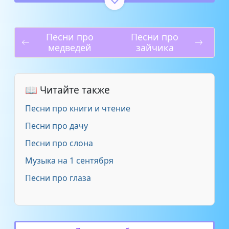
Детская песня - Тучка
3:08
Песни про
Песни про
Детские песенки - Тучка и
медведей
зайчика
солнышко (музыка А.
1:22
Пинегина, слова В. Берестова)
Детские песни из
📖 Читайте также
мультфильмов - Виноватая
1:47
Песни про книги и чтение
Тучка
Песни про дачу
Детский ансамбль казачьей
Песни про слона
песни Живая старина г. С - 3.
3:06
Ой, вы тучки - строевая
Музыка на 1 сентября
Песни про глаза
Детский театр эстрады - Тучка
3:00
Образцовый хор Боровичской
детской школы искусств -
2:03