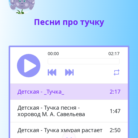
Песни про тучку
00:00
02:17
Детская - _Тучка_
2:17
Детская - Тучка песня -
1:47
хоровод М. А. Савельева
Детская - Тучка хмурая растает
2:50