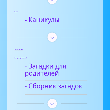
Блог
- Каникулы
Диафильмы
Загадки для детей
- Загадки для
родителей
- Сборник загадок