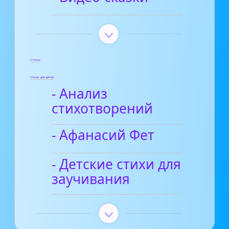
Статьи
Стихи для детей
- Анализ
стихотворений
- Афанасий Фет
- Детские стихи для
заучивания