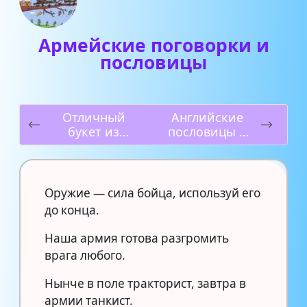
Армейские поговорки и
пословицы
Отличный
Английские
букет из
пословицы и
конфет своими
поговорки с
руками
переводом
Оружие — сила бойца, используй его
до конца.
Наша армия готова разгромить
врага любого.
Нынче в поле тракторист, завтра в
армии танкист.