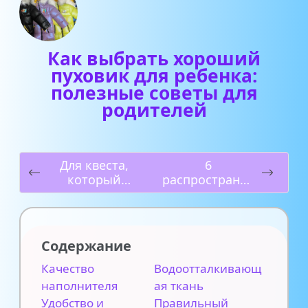
Как выбрать хороший
пуховик для ребенка:
полезные советы для
родителей
Для квеста,
6
который
распространен
проходит на
ных мифов про
улице
ЕГЭ
Содержание
Качество
Водоотталкивающ
наполнителя
ая ткань
Удобство и
Правильный