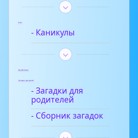
Блог
- Каникулы
Диафильмы
Загадки для детей
- Загадки для
родителей
- Сборник загадок