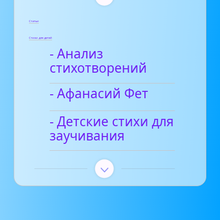
Статьи
Стихи для детей
- Анализ
стихотворений
- Афанасий Фет
- Детские стихи для
заучивания