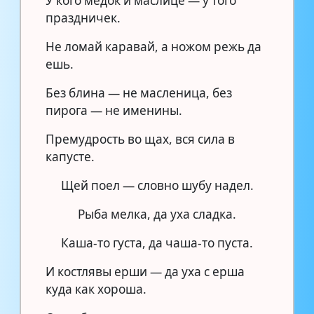
У кого медок и маслице — у того
праздничек.
Не ломай каравай, а ножом режь да
ешь.
Без блина — не масленица, без
пирога — не именины.
Премудрость во щах, вся сила в
капусте.
Щей поел — словно шубу надел.
Рыба мелка, да уха сладка.
Каша-то густа, да чаша-то пуста.
И костлявы ерши — да уха с ерша
куда как хороша.