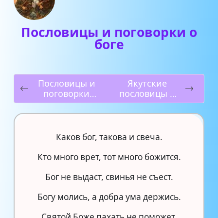
Пословицы и поговорки о
боге
Пословицы и
Якутские
поговорки
пословицы и
народов
поговорки
Дагестана
Каков бог, такова и свеча.
Кто много врет, тот много божится.
Бог не выдаст, свинья не съест.
Богу молись, а добра ума держись.
Святой Боже пахать не поможет.